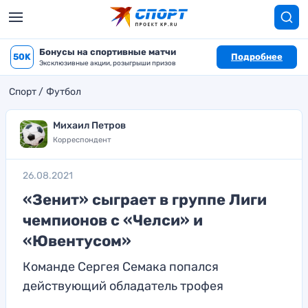
Бонусы на спортивные матчи
50K
Подробнее
Эксклюзивные акции, розыгрыши призов
Спорт
Футбол
Михаил Петров
Корреспондент
26.08.2021
«Зенит» сыграет в группе Лиги
чемпионов с «Челси» и
«Ювентусом»
Команде Сергея Семака попался
действующий обладатель трофея