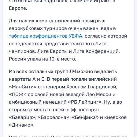
что опасаться надо всех, с кем они играют в
Европе.
Для наших команд нынешний розыгрыш
еврокубковых турниров очень важен, ведь в
таблице коэффициентов УЕФА,
согласно которой
определяется представительство в Лиге
чемпионов, Лиге Европы и Лиге Конференций,
Россия упала на 10-е место.
Из всех остальных групп ЛЧ можно выделить
квартеты А и E. В первый попали английский
«МанСити» с тренером Хосепом Гвардиолой,
«ПСЖ» со своей новой звездой Лео Месси и
амбициозный немецкий «РБ Лейпциг». Ну, а во
втором за места в плей-офф поспорят:
«Бавария», «Барселона», «Бенфика» и киевское
«Динамо».