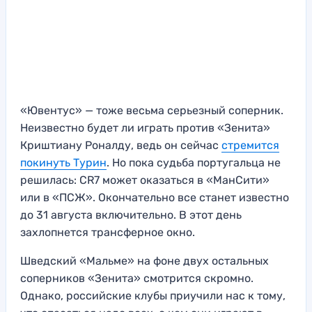
«Ювентус» — тоже весьма серьезный соперник.
Неизвестно будет ли играть против «Зенита»
Криштиану Роналду, ведь он сейчас
стремится
покинуть Турин
. Но пока судьба португальца не
решилась: СR7 может оказаться в «МанСити»
или в «ПСЖ». Окончательно все станет известно
до 31 августа включительно. В этот день
захлопнется трансферное окно.
Шведский «Мальме» на фоне двух остальных
соперников «Зенита» смотрится скромно.
Однако, российские клубы приучили нас к тому,