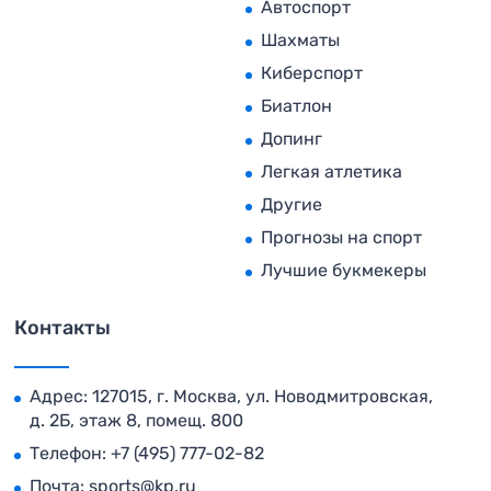
Автоспорт
Шахматы
Киберспорт
Биатлон
Допинг
Легкая атлетика
Другие
Прогнозы на спорт
Лучшие букмекеры
Контакты
Адрес: 127015, г. Москва, ул. Новодмитровская,
д. 2Б, этаж 8, помещ. 800
Телефон:
+7 (495) 777-02-82
Почта:
sports@kp.ru