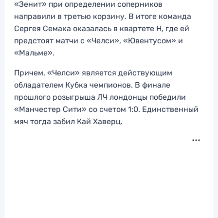
«Зенит» при определении соперников
направили в третью корзину. В итоге команда
Сергея Семака оказалась в квартете Н, где ей
предстоят матчи с «Челси», «Ювентусом» и
«Мальме».
Причем, «Челси» является действующим
обладателем Кубка чемпионов. В финале
прошлого розыгрыша ЛЧ лондонцы победили
«Манчестер Сити» со счетом 1:0. Единственный
мяч тогда забил Кай Хаверц.