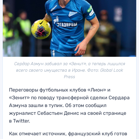
Сердар Азмун забивал за «Зенит», а теперь лишился
всего своего имущества в Иране. Фото: Global Look
Press
Переговоры футбольных клубов «Лион» и
«Зенит» по поводу трансферной сделки Сердара
Азмуна зашли в тупик. Об этом сообщил
журналист Себастьен Денис на своей странице
в Twitter.
Как отмечает источник, французский клуб готов