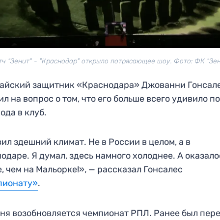
ч "Зенит" - "Краснодар" открыло потрясающее шоу. Фото: ФК "Зе
айский защитник «Краснодара» Джованни Гонсал
ил на вопрос о том, что его больше всего удивило п
ода в клуб.
ил здешний климат. Не в России в целом, а в
одаре. Я думал, здесь намного холоднее. А оказало
, чем на Мальорке!», — рассказал Гонсалес
пионату»
.
ня возобновляется чемпионат РПЛ. Ранее был пер