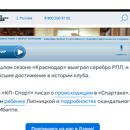
шлом сезоне «Краснодар» выиграл серебро РПЛ, и 
сшее достижение в истории клуба.
 «КП-Спорт» писал о
происходящем
в «Спартаке»,
ом
ребенке
Липницкой и
подробностях
скандальног
Мбаппе.
Подпишись на нас в Дзене!