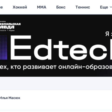
ие
Хоккей
MMA
Бокс
Теннис
Еще
Илья Масюк