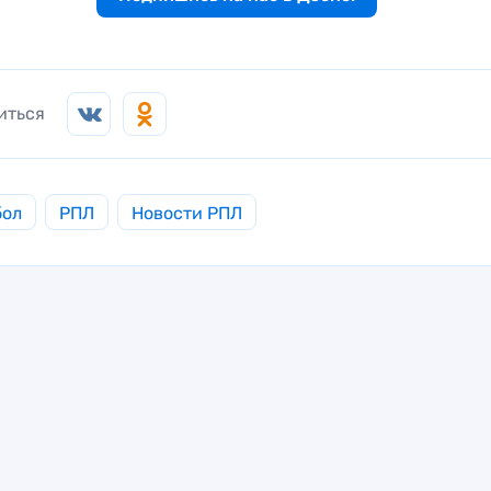
иться
бол
РПЛ
Новости РПЛ