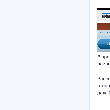
В про
наивы
Ранее
втор
дела 