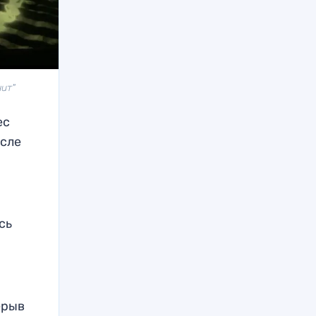
нит"
ес
осле
сь
ерыв