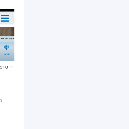
это —
о