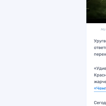
Мат
Уругв
ответ
перех
«Удив
Красн
жарче
«Чем
Сегод