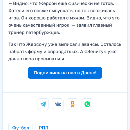
— Видно, что Жерсон еще физически не готов.
Хотели его позже выпускать, но так сложилась
игра. Он хорошо работал с мячом. Видно, что это
очень качественный игрок, — заявил главный
тренер петербуржцев.
Так что Жерсону уже выписали авансы. Осталось
набрать форму и оправдать их. А «Зениту» уже
давно пора просыпаться.
Подпишись на нас в Дзене!
Футбол
РПЛ