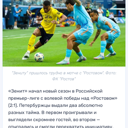
"Зениту" пришлось трудно в матче с "Ростовом". Фото:
ФК "Ростов"
«Зенит» начал новый сезон в Российской
премьер-лиге с волевой победы над «Ростовом»
(2:1). Петербуржцы выдали два абсолютно
разных тайма. В первом проигрывали и
выглядели скромнее гостей, во втором —
отыгрались и смогли перехватить инициативу.