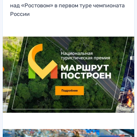
над «Ростовом» в первом туре чемпионата
России