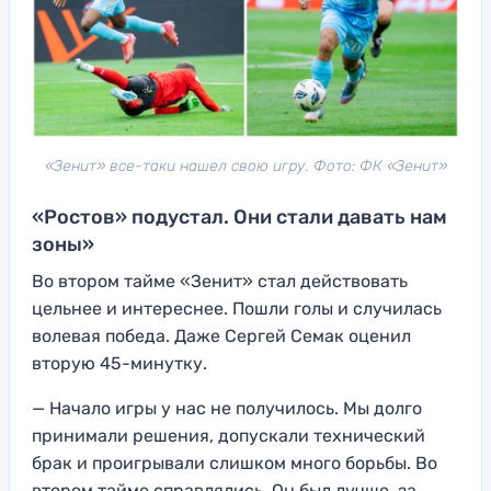
«Зенит» все-таки нашел свою игру. Фото: ФК «Зенит»
«Ростов» подустал. Они стали давать нам
зоны»
Во втором тайме «Зенит» стал действовать
цельнее и интереснее. Пошли голы и случилась
волевая победа. Даже Сергей Семак оценил
вторую 45-минутку.
— Начало игры у нас не получилось. Мы долго
принимали решения, допускали технический
брак и проигрывали слишком много борьбы. Во
втором тайме справлялись. Он был лучше, за