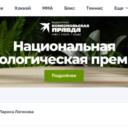
ие
Хоккей
MMA
Бокс
Теннис
Еще
Лариса Логинова