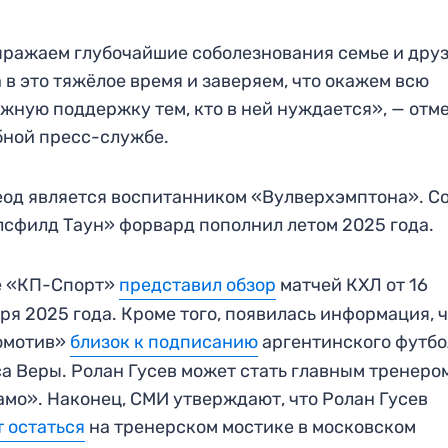
ражаем глубочайшие соболезнования семье и дру
 в это тяжёлое время и заверяем, что окажем всю
жную поддержку тем, кто в ней нуждается», — отм
бной пресс-службе.
од является воспитанником «Вулверхэмптона». С
сфилд Таун» форвард пополнил летом 2025 года.
е «КП-Спорт»
представил обзор
матчей КХЛ от 16
ря 2025 года. Кроме того, появилась информация, 
омотив»
близок к подписанию
аргентинского футбо
а Веры. Ролан Гусев может стать главным тренеро
мо». Наконец, СМИ утверждают, что Ролан Гусев
 остаться
на тренерском мостике в московском