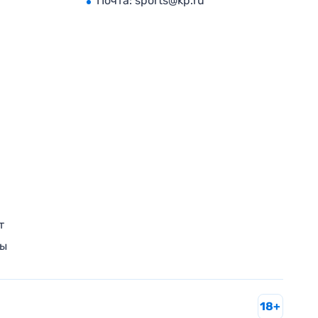
Почта:
sports@kp.ru
т
ры
18+