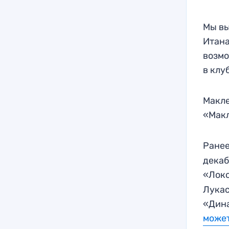
Мы вы
Итана
возмо
в клу
Макле
«Макл
Ране
декаб
«Лок
Лукас
«Дина
может