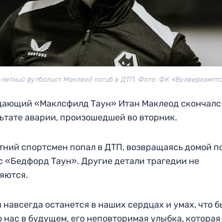
-летний футболист Маклеод погиб в ДТП. Фото: ФК «Вулверхэмпт
ающий «Маклсфилд Таун» Итан Маклеод скончалс
ьтате аварии, произошедшей во вторник.
тний спортсмен попал в ДТП, возвращаясь домой п
с «Бедфорд Таун». Другие детали трагедии не
яются.
 навсегда останется в наших сердцах и умах, что б
 нас в будущем, его неповторимая улыбка, которая