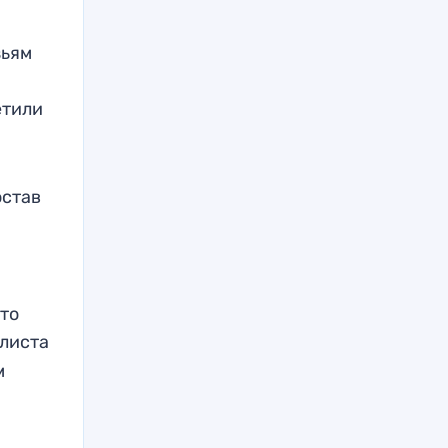
зьям
етили
остав
что
листа
м