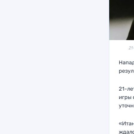
21
Напад
резул
21-ле
игры 
уточн
«Итан
ждало