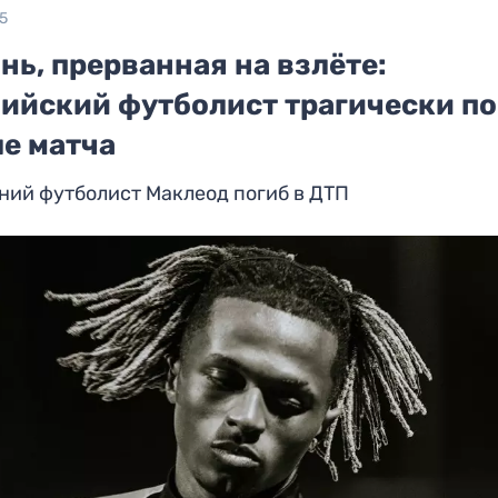
25
ь, прерванная на взлёте:
лийский футболист трагически по
ле матча
ний футболист Маклеод погиб в ДТП