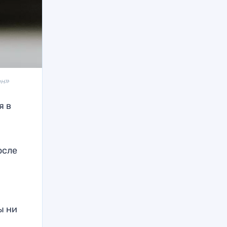
он»
я в
осле
ы ни