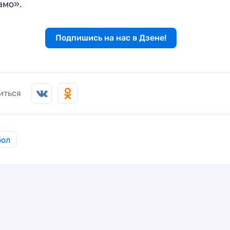
амо».
Подпишись на нас в Дзене!
иться
бол