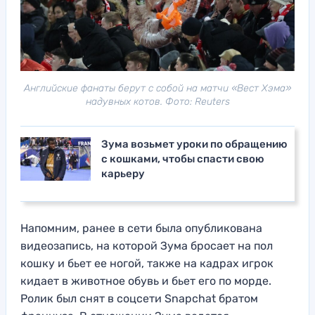
Английские фанаты берут с собой на матчи «Вест Хэма»
надувных котов. Фото: Reuters
Зума возьмет уроки по обращению
с кошками, чтобы спасти свою
карьеру
Напомним, ранее в сети была опубликована
видеозапись, на которой Зума бросает на пол
кошку и бьет ее ногой, также на кадрах игрок
кидает в животное обувь и бьет его по морде.
Ролик был снят в соцсети Snapchat братом