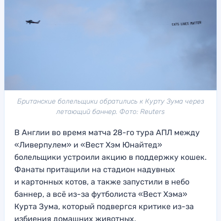
Британские болельщики обратились к Курту Зума через
летающий баннер. Фото: Reuters
В Англии во время матча 28-го тура АПЛ между
«Ливерпулем» и «Вест Хэм Юнайтед»
болельщики устроили акцию в поддержку кошек.
Фанаты притащили на стадион надувных
и картонных котов, а также запустили в небо
баннер, а всё из-за футболиста «Вест Хэма»
Курта Зума, который подвергся критике из-за
избиения домашних животных.