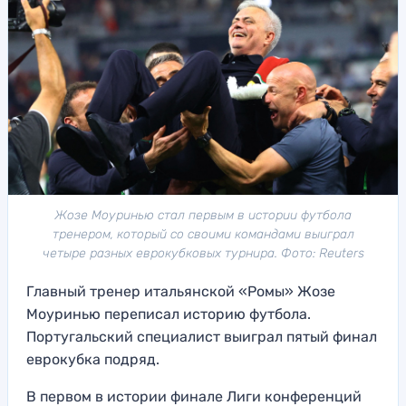
Жозе Моуринью стал первым в истории футбола
тренером, который со своими командами выиграл
четыре разных еврокубковых турнира. Фото: Reuters
Главный тренер итальянской «Ромы» Жозе
Моуринью переписал историю футбола.
Португальский специалист выиграл пятый финал
еврокубка подряд.
В первом в истории финале Лиги конференций