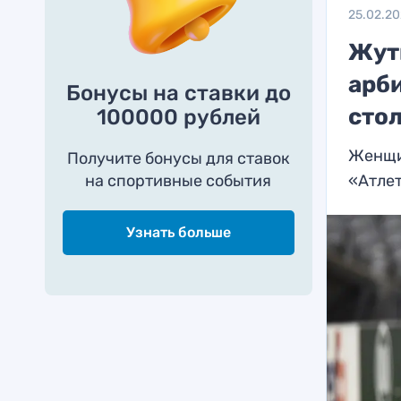
25.02.2
Жут
арби
Бонусы на ставки до
сто
100000 рублей
Женщин
Получите бонусы для ставок
на спортивные события
«Атле
Узнать больше