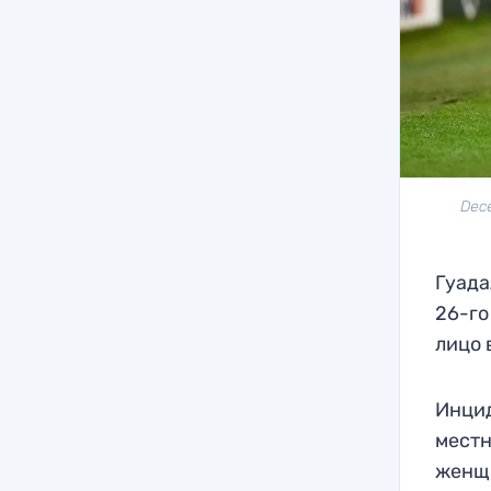
Dece
Гуада
26-го
лицо 
Инцид
местн
женщи