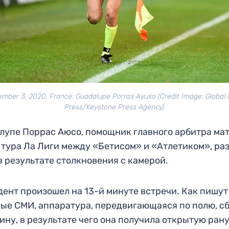
mber 3, 2020, France: Guadalupe Porras Ayuso (Credit Image: Global
Press/Keystone Press Agency)
лупе Поррас Аюсо, помощник главного арбитра ма
 тура Ла Лиги между «Бетисом» и «Атлетиком», ра
в результате столкновения с камерой.
ент произошел на 13-й минуте встречи. Как пишут
ые СМИ, аппаратура, передвигающаяся по полю, с
ну, в результате чего она получила открытую ран