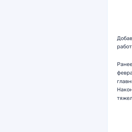
Добав
работ
Ране
февра
главн
Након
тяжел