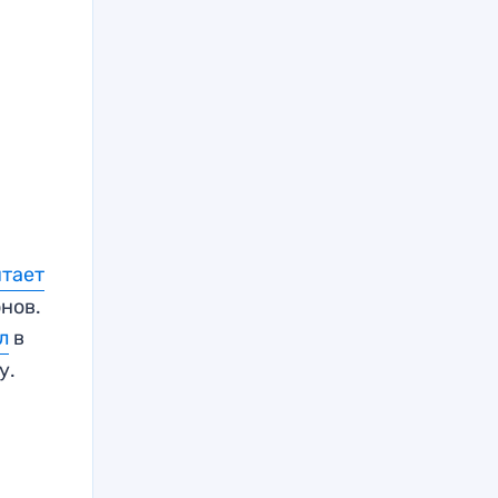
чтает
нов.
л
в
у.