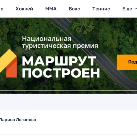
ие
Хоккей
MMA
Бокс
Теннис
Еще
Лариса Логинова