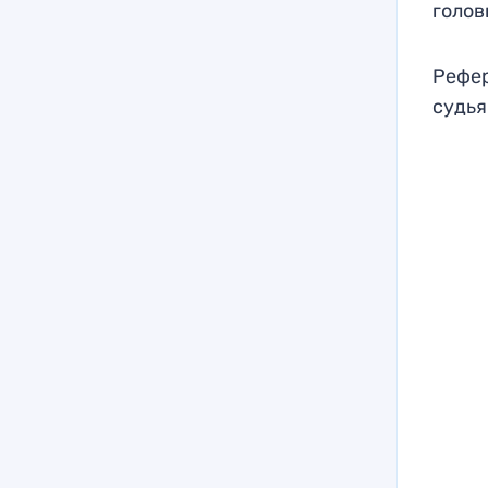
голов
Рефер
судья