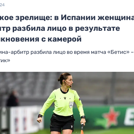
024
кое зрелище: в Испании женщин
тр разбила лицо в результате
лкновения с камерой
а-арбитр разбила лицо во время матча «Бетис» –
тик»