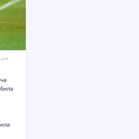
 Look
тча
збила
била
у