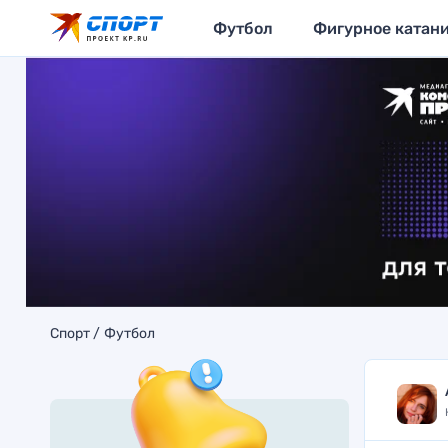
Футбол
Фигурное катан
Спорт
Футбол