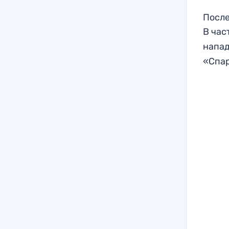
После
В час
напа
«Спа