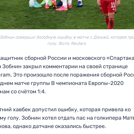
Зобнин совершил досадную ошибку в матче с Данией, которая пр
голу. Фото: Reuters
ащитник сборной России и московского «Спартак
 Зобнин закрыл комментарии на своей странице
gram. Это произошло после поражения сборной Рос
днем матче группы B чемпионата Европы-2020
нам со счётом 1:4.
тний хавбек допустил ошибку, которая привела ко
му голу. Зобнин хотел отдать пас на голкипера Мат
ова, однако датчане оказались быстрее.