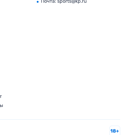
Почта:
sports@kp.ru
т
ры
18+