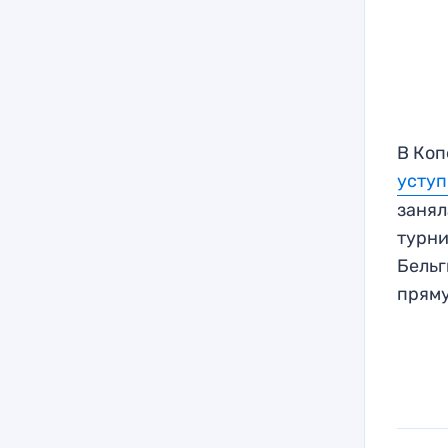
В Коп
уступ
занял
турни
Бельг
прям