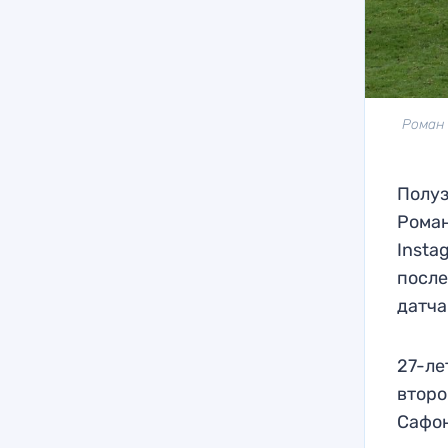
Роман 
Полуз
Роман
Insta
после
датча
27-ле
второ
Сафон