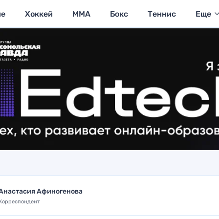
ие
Хоккей
MMA
Бокс
Теннис
Еще
Анастасия Афиногенова
Корреспондент