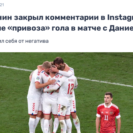
21
нин закрыл комментарии в Insta
е «привоза» гола в матче с Дани
л себя от негатива