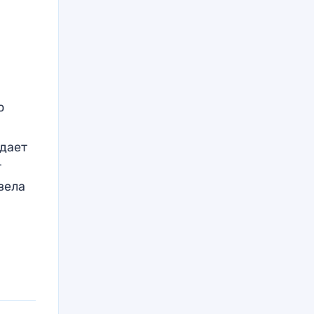
но
идает
т
вела