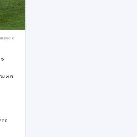
ивела к
а»
сии в
вея