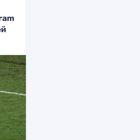
gram
ей