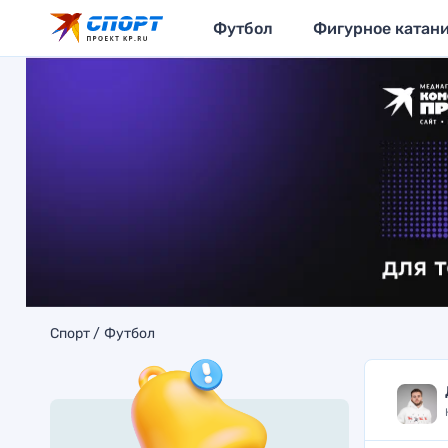
Футбол
Фигурное катан
Спорт
Футбол