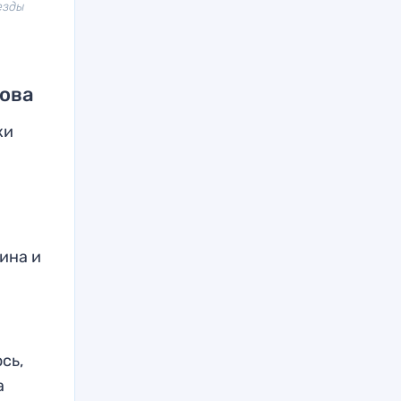
езды
шова
ки
ина и
сь,
а