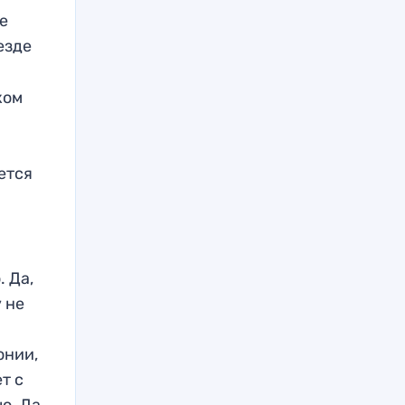
ве
езде
ком
ется
е
. Да,
у не
онии,
т с
лю. Да