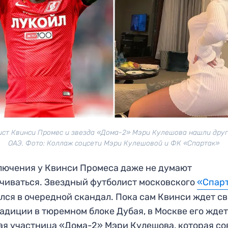
ст Квинси Промес и звезда «Дома-2» Мэри Кулешова нашли друг
ОАЭ. Фото: Коллаж соцсети Мэри Кулешовой и ФК «Спартак»
ючения у Квинси Промеса даже не думают
чиваться. Звездный футболист московского
«Спар
лся в очередной скандал. Пока сам Квинси ждет с
адиции в тюремном блоке Дубая, в Москве его жде
я участница «Дома-2» Мэри Кулешова, которая со