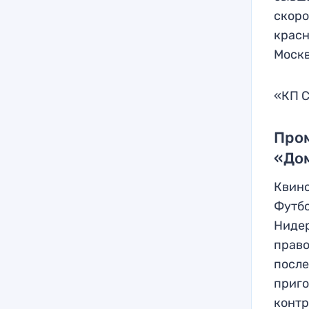
скоро
красн
Москв
«КП С
Пром
«Дом
Квинс
Футбо
Нидер
право
после
приго
контр