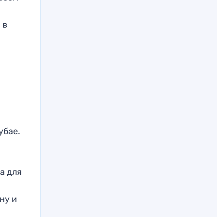
 в
убае.
а для
ну и