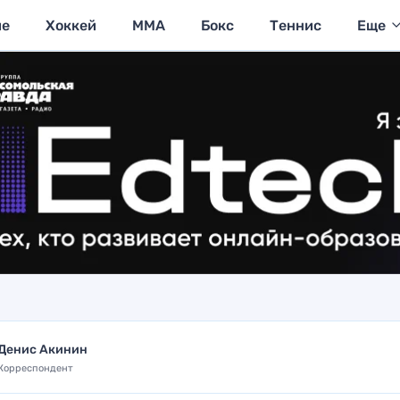
ие
Хоккей
MMA
Бокс
Теннис
Еще
Денис Акинин
Корреспондент