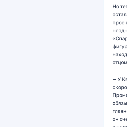
Но те
остал
проек
неодн
«Спар
фигур
наход
отцом
— У К
скоро
Проме
обязы
главн
он оч
внуко