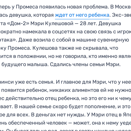
перь у Промеса появилась новая проблема. В Моск
ась девушка, которая
ждет от него ребенка
. Экс-зв
та «Дом-2» Мэри Кулешовой — 28 лет. Девушка
ократно намекала в соцсетях на свою связь с игро
така». Даже возила с собой в машине сувенирную
ку Промеса. Кулешова также не скрывала, что
ится в положении, но не говорила, кто именно явля
 будущего малыша. Сдались члены семьи Мэри.
винси уже есть семья. И главное для Мэри, что у не
 появится ребенок, никаких алиментов ей не нужно
с действительно отец ребенка, но это его ни к чем
вает. В нашей семье скоро будет пополнение, и это
ое для всех. В деньгах нет нужды. У Мэри отец в Яп
ень обеспеченный человек — может, она к нему уеде
м. Он будет только рад, зовет в гости каждую неде