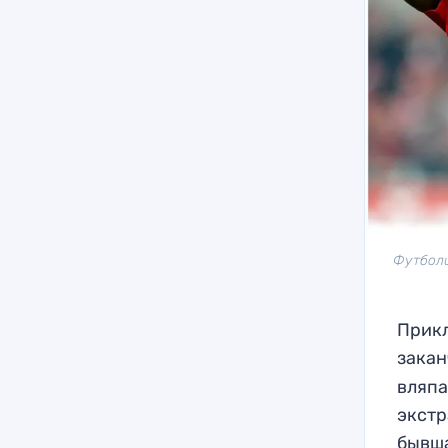
Футболи
Прикл
закан
вляпа
экстр
бывша