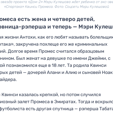
-звезда проекта «Дом-2» Мэри Кулешова ждет ребенка от экс-зв
«Спартака» Квинси Промеса. Фото: Соцсети Мэри Кулешовой
омеса есть жена и четверо детей,
овница-рэперша и теперь — Мэри Куле
я жизни Антохи, как его любят называть болельщи
така», закручена похлеще его же криминальных
ий. Долгое время Промес считался образцовым
нином. Был женат на девушке по имени Джейми, с
ой познакомился еще в 18 лет. Та родила Квинси
рых детей — дочерей Алани и Алию и сыновей Ноак
айдера.
 Квинси казалась крепкой, но потом случился
иозный залет Промеса в Эмиратах. Тогда и вскрыло
 футболиста есть другая спутница — рэперша Табат