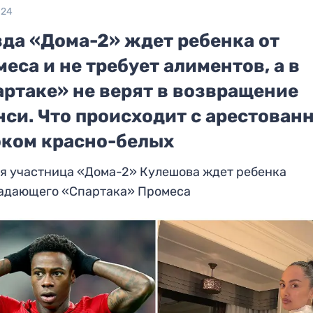
024
зда «Дома-2» ждет ребенка от
еса и не требует алиментов, а в
артаке» не верят в возвращение
нси. Что происходит с арестован
оком красно-белых
я участница «Дома-2» Кулешова ждет ребенка
падающего «Спартака» Промеса