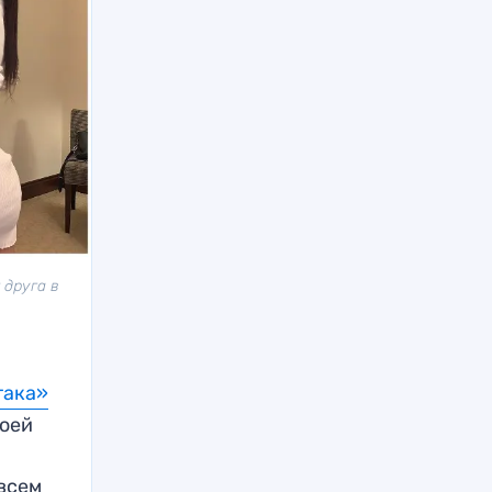
 друга в
така»
воей
т
всем