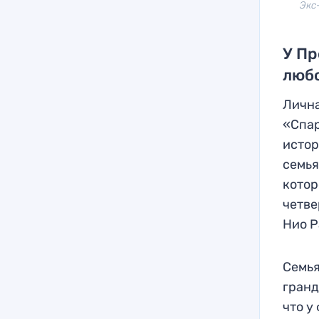
Экс
У Пр
люб
Лична
«Спар
истор
семья
котор
четве
Нио Р
Семья
гранд
что у