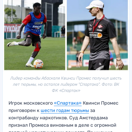
Лидер команды Абаскаля Квинси Промес получил шесть
лет тюрьмы, но остался лидером "Спартака". Фото: ВК
ФК «Спартак»
Игрок московского
«Спартака»
Квинси Промес
приговорен к
шести годам тюрьмы
за
контрабанду наркотиков. Суд Амстердама
признал Промеса виновным в деле с огромной