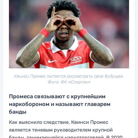
Квинси Промес пытается рассмотреть свое будущее.
Фото: ФК «Спартак»
Промеса связывают с крупнейшим
наркобороном и называют главарем
банды
Как выяснило следствие, Квинси Промес
является теневым руководителем крупной
банды, занимающейся наркоторговлей. В 2020