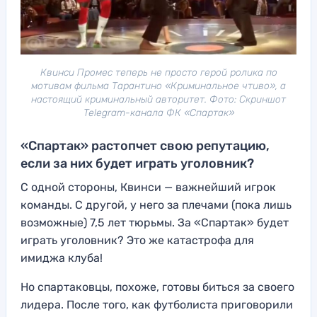
Квинси Промес теперь не просто герой ролика по
мотивам фильма Тарантино «Криминальное чтиво», а
настоящий криминальный авторитет. Фото: Скриншот
Telegram-канала ФК «Спартак»
«Спартак» растопчет свою репутацию,
если за них будет играть уголовник?
С одной стороны, Квинси — важнейший игрок
команды. С другой, у него за плечами (пока лишь
возможные) 7,5 лет тюрьмы. За «Спартак» будет
играть уголовник? Это же катастрофа для
имиджа клуба!
Но спартаковцы, похоже, готовы биться за своего
лидера. После того, как футболиста приговорили