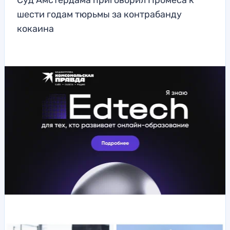
Суд Амстердама приговорил Промеса к
шести годам тюрьмы за контрабанду
кокаина