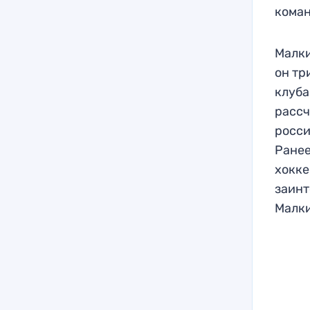
коман
Малки
он тр
клуба
рассч
росси
Ранее
хокке
заинт
Малк