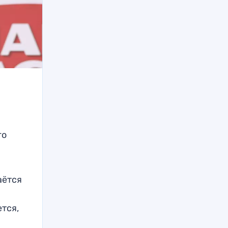
го
аётся
тся,