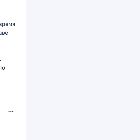
 время
аве
.
по