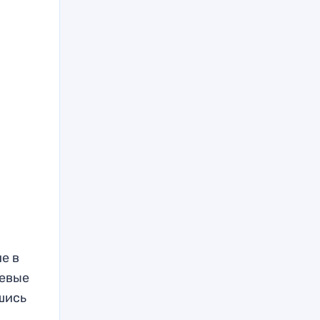
е в
левые
шись
.