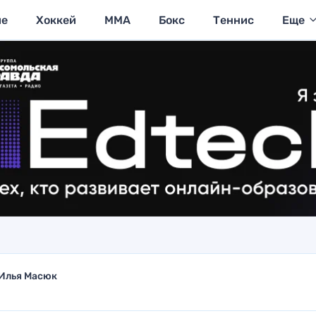
ие
Хоккей
MMA
Бокс
Теннис
Еще
Илья Масюк