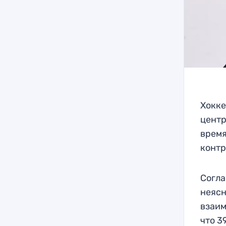
Хокке
центр
время
контр
Согла
неясн
взаим
что 3