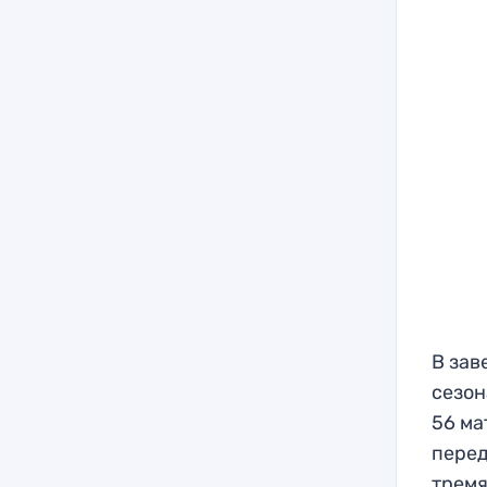
В зав
сезон
56 ма
перед
тремя