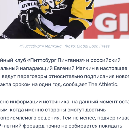
«Питтсбург» Малкина . Фото: Global Look Press
йный клуб «Питтсбург Пингвинз» и российский
альный нападающий Евгений Малкин в настоящее
 ведут переговоры относительно подписания ново
акта сроком на один год, сообщает The Athletic.
сно информации источника, на данный момент ост
ым, когда именно стороны смогут достичь
оприемлемого решения. Тем не менее, подчёркивае
9-летний форвард точно не собирается покидать