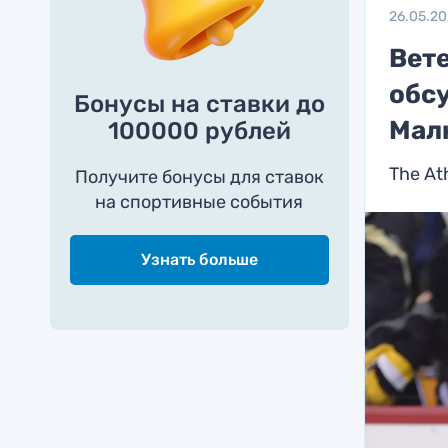
26.05.2
Вете
обс
Бонусы на ставки до
Мал
100000 рублей
The At
Получите бонусы для ставок
на спортивные события
Узнать больше