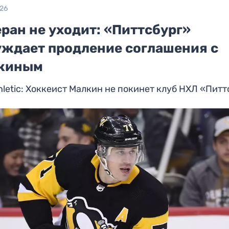
026
ран не уходит: «Питтсбург»
уждает продление соглашения с
киным
hletic: Хоккеист Малкин не покинет клуб НХЛ «Пит