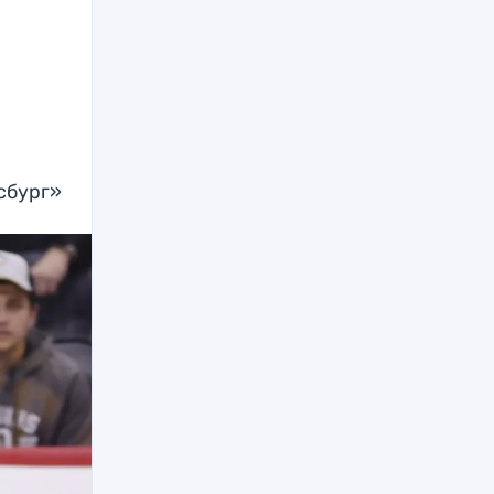
тсбург»