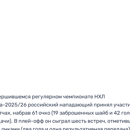
ершившемся регулярном чемпионате НХЛ
а-2025/26 российский нападающий принял участи
тчах, набрав 61 очко (19 заброшенных шайб и 42 го
ачи). В плей-офф он сыграл шесть встреч, отметив
 очками (два гола и одна результативная передача)