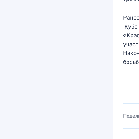
Ранее
Кубок
«Крас
участ
Након
борьб
Подел