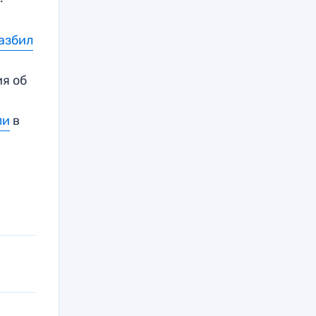
азбил
я об
ли
в