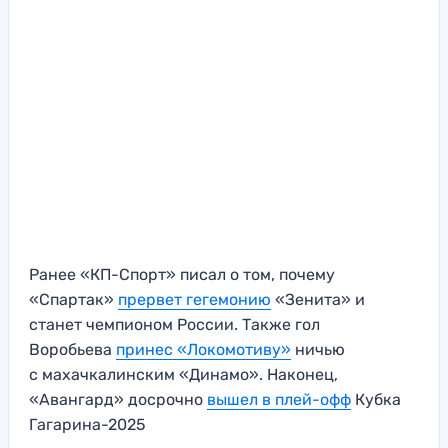
Ранее «КП-Спорт» писал о том, почему
«Спартак»
прервет гегемонию
«Зенита» и
станет чемпионом России. Также гол
Воробьева
принес «Локомотиву»
ничью
с махачкалинским «Динамо». Наконец,
«Авангард» досрочно
вышел в плей-офф
Кубка
Гагарина-2025