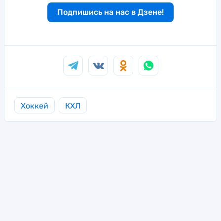
Подпишись на нас в Дзене!
Хоккей
КХЛ