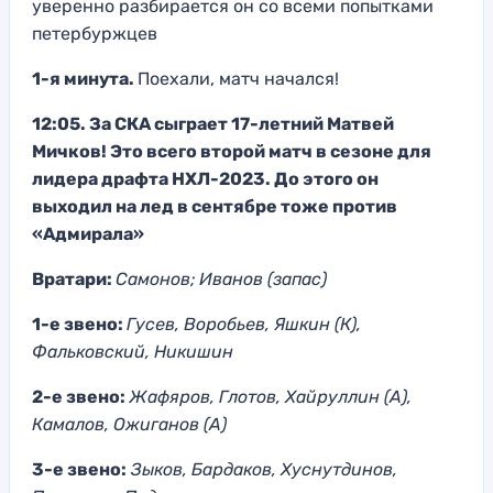
уверенно разбирается он со всеми попытками
петербуржцев
1-я минута.
Поехали, матч начался!
12:05. За СКА сыграет 17-летний Матвей
Мичков! Это всего второй матч в сезоне для
лидера драфта НХЛ-2023. До этого он
выходил на лед в сентябре тоже против
«Адмирала»
Вратари:
Самонов; Иванов (запас)
1-е звено:
Гусев, Воробьев, Яшкин (К),
Фальковский, Никишин
2-е звено:
Жафяров, Глотов, Хайруллин (А),
Камалов, Ожиганов (А)
3-е звено:
Зыков, Бардаков, Хуснутдинов,