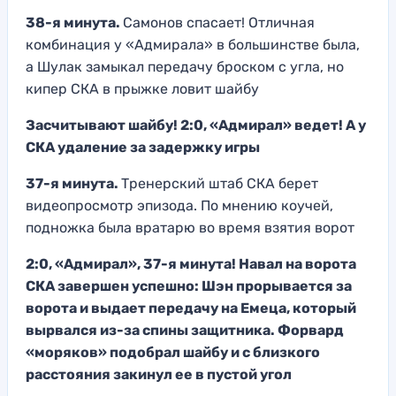
38-я минута.
Самонов спасает! Отличная
комбинация у «Адмирала» в большинстве была,
а Шулак замыкал передачу броском с угла, но
кипер СКА в прыжке ловит шайбу
Засчитывают шайбу! 2:0, «Адмирал» ведет! А у
СКА удаление за задержку игры
37-я минута.
Тренерский штаб СКА берет
видеопросмотр эпизода. По мнению коучей,
подножка была вратарю во время взятия ворот
2:0, «Адмирал», 37-я минута! Навал на ворота
СКА завершен успешно: Шэн прорывается за
ворота и выдает передачу на Емеца, который
вырвался из-за спины защитника. Форвард
«моряков» подобрал шайбу и с близкого
расстояния закинул ее в пустой угол