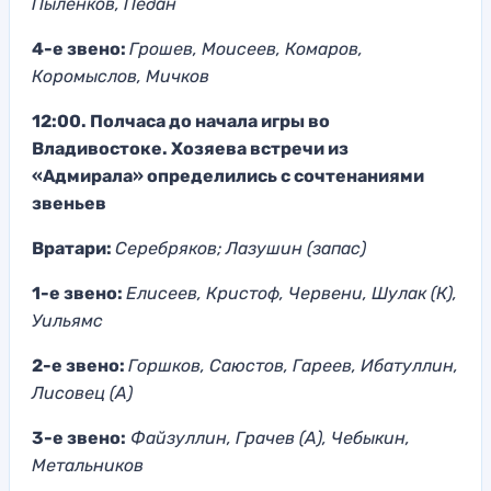
Пыленков, Педан
4-е звено:
Грошев, Моисеев, Комаров,
Коромыслов, Мичков
12:00. Полчаса до начала игры во
Владивостоке. Хозяева встречи из
«Адмирала» определились с сочтенаниями
звеньев
Вратари:
Серебряков; Лазушин (запас)
1-е звено:
Елисеев, Кристоф, Червени, Шулак (К),
Уильямс
2-е звено:
Горшков, Саюстов, Гареев, Ибатуллин,
Лисовец (А)
3-е звено:
Файзуллин, Грачев (А), Чебыкин,
Метальников