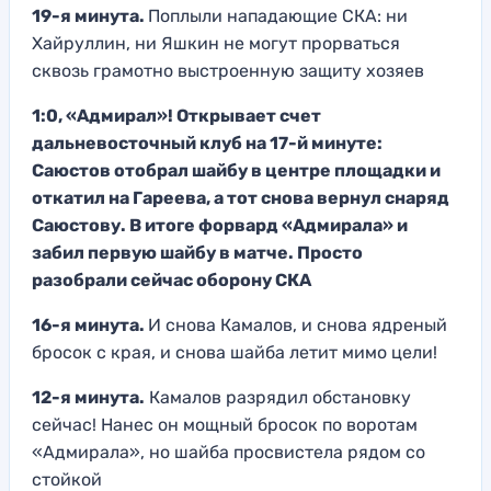
19-я минута.
Поплыли нападающие СКА: ни
Хайруллин, ни Яшкин не могут прорваться
сквозь грамотно выстроенную защиту хозяев
1:0, «Адмирал»! Открывает счет
дальневосточный клуб на 17-й минуте:
Саюстов отобрал шайбу в центре площадки и
откатил на Гареева, а тот снова вернул снаряд
Саюстову. В итоге форвард «Адмирала» и
забил первую шайбу в матче. Просто
разобрали сейчас оборону СКА
16-я минута.
И снова Камалов, и снова ядреный
бросок с края, и снова шайба летит мимо цели!
12-я минута.
Камалов разрядил обстановку
сейчас! Нанес он мощный бросок по воротам
«Адмирала», но шайба просвистела рядом со
стойкой