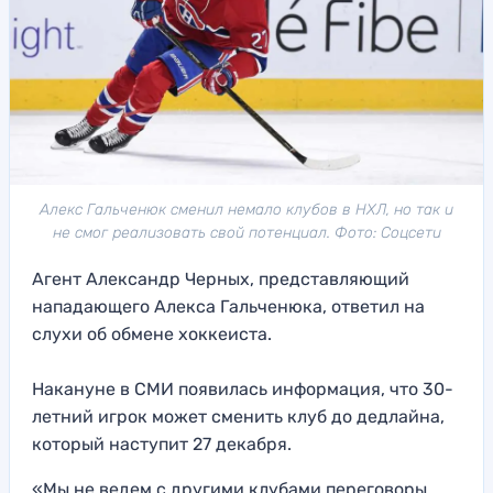
Алекс Гальченюк сменил немало клубов в НХЛ, но так и
не смог реализовать свой потенциал. Фото: Соцсети
Агент Александр Черных, представляющий
нападающего Алекса Гальченюка, ответил на
слухи об обмене хоккеиста.
Накануне в СМИ появилась информация, что 30-
летний игрок может сменить клуб до дедлайна,
который наступит 27 декабря.
«Мы не ведем с другими клубами переговоры,