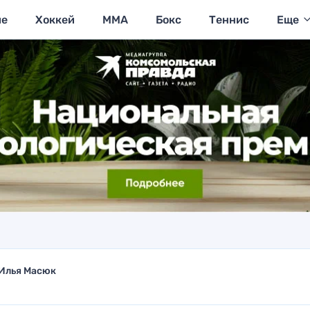
ие
Хоккей
MMA
Бокс
Теннис
Еще
Илья Масюк