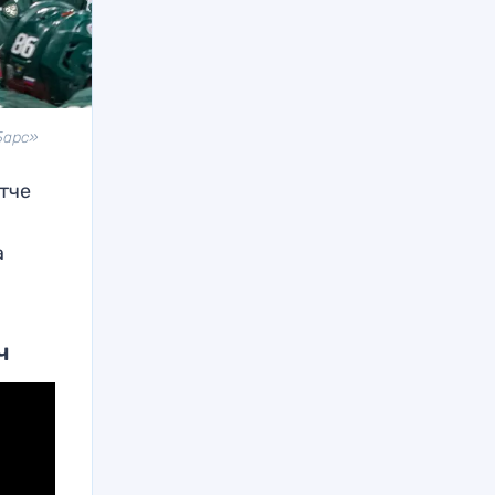
Барс»
атче
а
ч