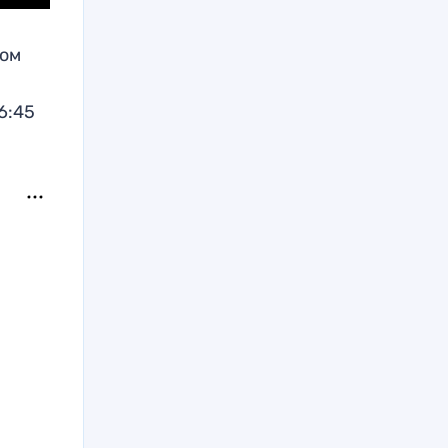
мом
6:45