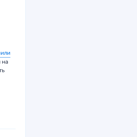
нили
 на
ть