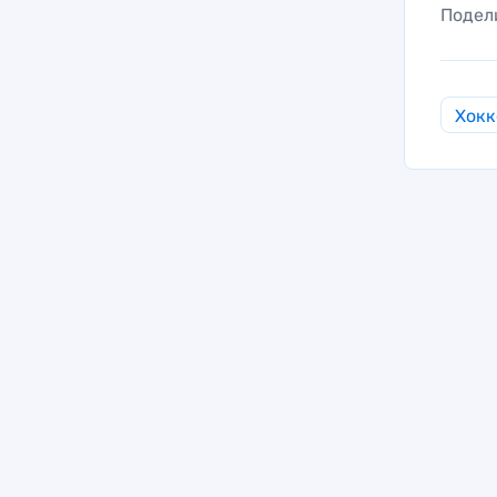
Подел
Хокк