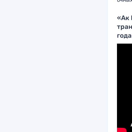
очных
«Ак 
тран
года