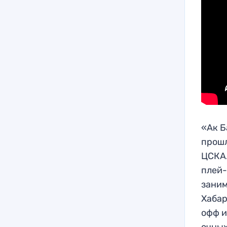
«Ак Б
прошл
ЦСКА.
плей-
заним
Хабар
офф и