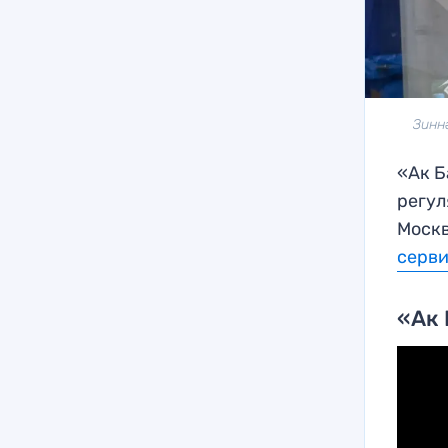
Зинн
«Ак Б
регул
Москв
серв
«Ак 