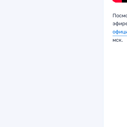
Посмо
эфире
офици
мск.