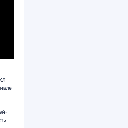
КХЛ
инале
ей-
сть