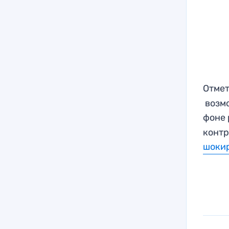
Отмет
возм
фоне 
контр
шоки