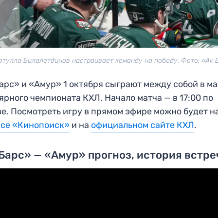
әтулла Билалетдинов настраивает команду на победу. Фото: «Ак 
арс» и «Амур» 1 октября сыграют между собой в м
ярного чемпионата КХЛ. Начало матча — в 17:00 по
е. Посмотреть игру в прямом эфире можно будет н
исе «Кинопоиск»
и на
официальном сайте КХЛ
.
Барс» — «Амур» прогноз, история встре