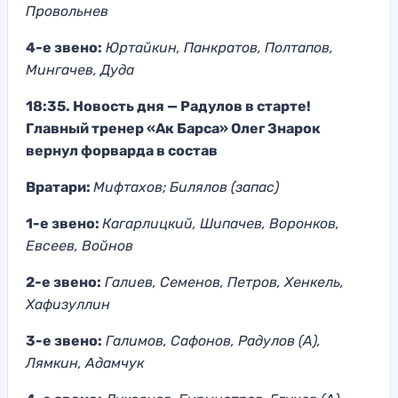
Провольнев
4-е звено:
Юртайкин, Панкратов, Полтапов,
Мингачев, Дуда
18:35. Новость дня — Радулов в старте!
Главный тренер «Ак Барса» Олег Знарок
вернул форварда в состав
Вратари:
Мифтахов; Билялов (запас)
1-е звено:
Кагарлицкий, Шипачев, Воронков,
Евсеев, Войнов
2-е звено:
Галиев, Семенов, Петров, Хенкель,
Хафизуллин
3-е звено:
Галимов, Сафонов, Радулов (А),
Лямкин, Адамчук