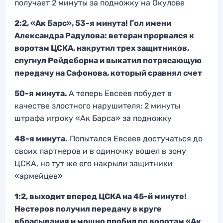
получает 2 минуты за подножку на Окулове
2:2, «Ак Барс», 53-я минута! Гол имени
Александра Радулова: ветеран прорвался к
воротам ЦСКА, накрутил трех защитников,
спугнул Рейдеборна и выкатил потрясающую
передачу на Сафонова, который сравнял счет
50-я минута.
А теперь Евсеев побудет в
качестве злостного нарушителя: 2 минуты
штрафа игроку «Ак Барса» за подножку
48-я минута.
Попытался Евсеев достучаться до
своих партнеров и в одиночку вошел в зону
ЦСКА, но тут же его накрыли защитники
«армейцев»
1:2, выходит вперед ЦСКА на 45-й минуте!
Нестеров получил передачу в круге
вбрасывания и мощно пробил по воротам «Ак