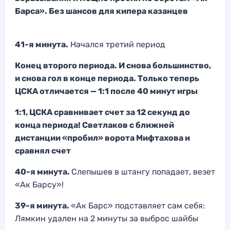
Барса». Без шансов для кипера казанцев
41-я минута.
Начался третий период
Конец второго периода. И снова большинство,
и снова гол в конце периода. Только теперь
ЦСКА отличается — 1:1 после 40 минут игры
1:1, ЦСКА сравнивает счет за 12 секунд до
конца периода! Светлаков с ближней
дистанции «пробил» ворота Мифтахова и
сравнял счет
40-я минута.
Слепышев в штангу попадает, везет
«Ак Барсу»!
39-я минута.
«Ак Барс» подставляет сам себя:
Лямкин удален на 2 минуты за выброс шайбы