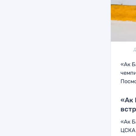
Д
«Ак Б
чемпи
Посмо
«Ак 
вст
«Ак Б
ЦСКА 