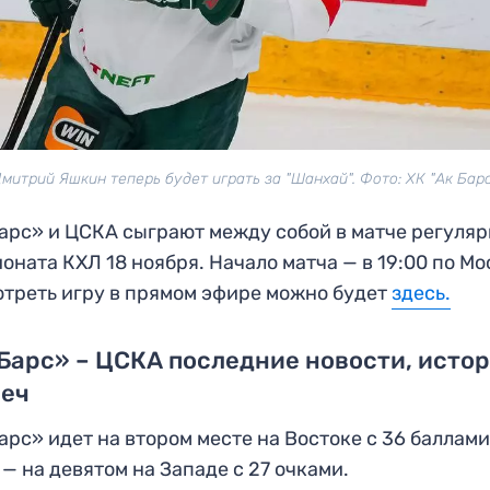
митрий Яшкин теперь будет играть за "Шанхай". Фото: ХК "Ак Бар
арс» и ЦСКА сыграют между собой в матче регуляр
оната КХЛ 18 ноября. Начало матча — в 19:00 по Мо
треть игру в прямом эфире можно будет
здесь
.
Барс» – ЦСКА последние новости, исто
реч
арс» идет на втором месте на Востоке с 36 баллами
— на девятом на Западе с 27 очками.