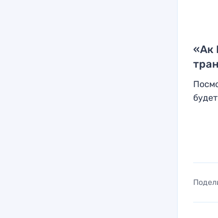
«Ак 
тран
Посмо
будет
Подел