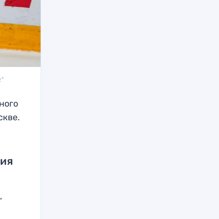
с"
ного
скве.
рия
,