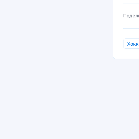
Подел
Хокк