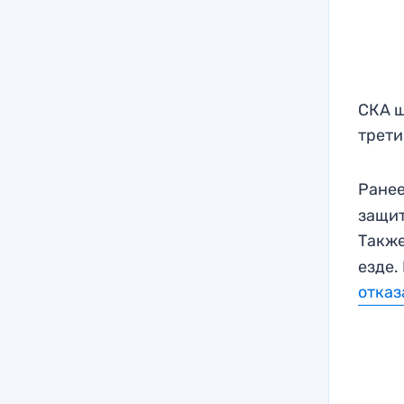
СКА ш
трети
Ранее
защит
Такж
езде.
отказ