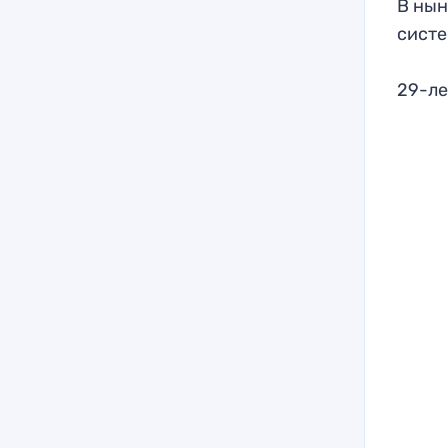
В нын
систе
29-ле