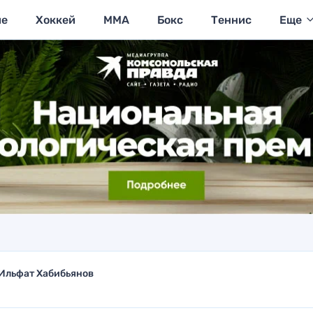
ие
Хоккей
MMA
Бокс
Теннис
Еще
Ильфат Хабибьянов