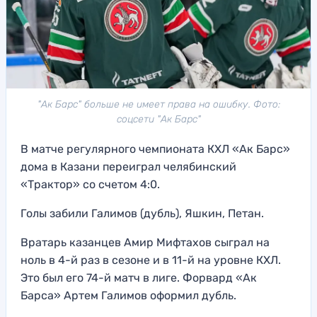
"Ак Барс" больше не имеет права на ошибку. Фото:
соцсети "Ак Барс"
В матче регулярного чемпионата КХЛ «Ак Барс»
дома в Казани переиграл челябинский
«Трактор» со счетом 4:0.
Голы забили Галимов (дубль), Яшкин, Петан.
Вратарь казанцев Амир Мифтахов сыграл на
ноль в 4-й раз в сезоне и в 11-й на уровне КХЛ.
Это был его 74-й матч в лиге. Форвард «Ак
Барса» Артем Галимов оформил дубль.