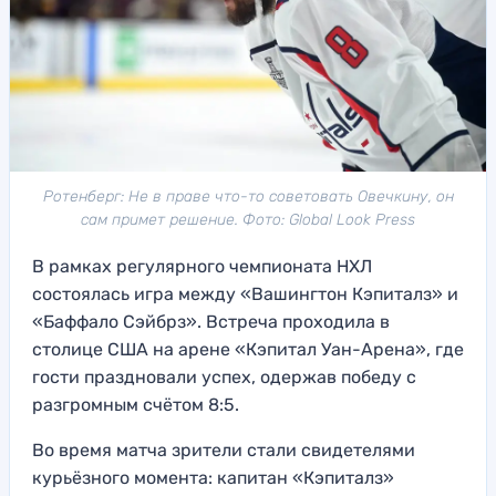
Ротенберг: Не в праве что-то советовать Овечкину, он
сам примет решение. Фото: Global Look Press
В рамках регулярного чемпионата НХЛ
состоялась игра между «Вашингтон Кэпиталз» и
«Баффало Сэйбрз». Встреча проходила в
столице США на арене «Кэпитал Уан-Арена», где
гости праздновали успех, одержав победу с
разгромным счётом 8:5.
Во время матча зрители стали свидетелями
курьёзного момента: капитан «Кэпиталз»