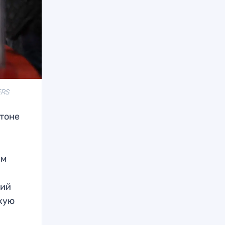
ERS
гтоне
ым
ший
ркую