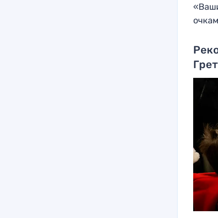
«Ваши
очкам
Реко
Гре