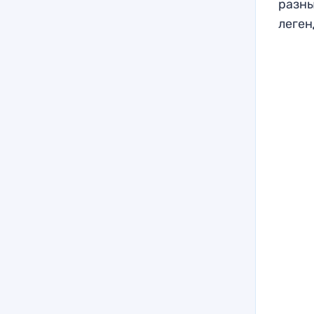
разны
леген