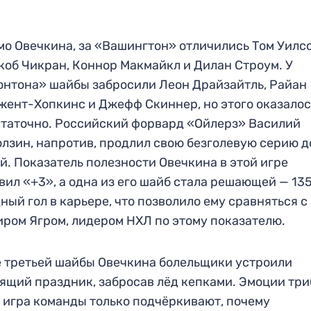
о Овечкина, за «Вашингтон» отличились Том Уилсо
об Чикран, Коннор Макмайкл и Дилан Строум. У
нтона» шайбы забросили Леон Драйзайтль, Райан
ент-Хопкинс и Джефф Скиннер, но этого оказалос
таточно. Российский форвард «Ойлерз» Василий
лзин, напротив, продлил свою безголевую серию д
й. Показатель полезности Овечкина в этой игре
вил «+3», а одна из его шайб стала решающей — 13
ный гол в карьере, что позволило ему сравняться с
ром Ягром, лидером НХЛ по этому показателю.
 третьей шайбы Овечкина болельщики устроили
ящий праздник, забросав лёд кепками. Эмоции три
 игра команды только подчёркивают, почему