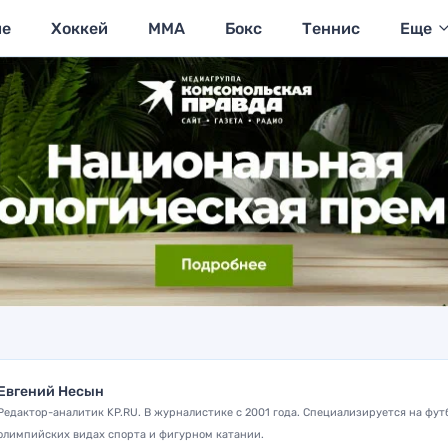
ие
Хоккей
MMA
Бокс
Теннис
Еще
Евгений Несын
Редактор-аналитик KP.RU. В журналистике с 2001 года. Специализируется на фут
олимпийских видах спорта и фигурном катании.