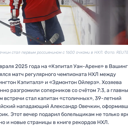
ечкин стал первым россиянином с 1600 очками в НХЛ. Фото: REUT
враля 2025 года на «Кэпитал Уан-Арене» в Вашин
ялся матч регулярного чемпионата НХЛ между
нгтон Кэпиталз» и «Эдмонтон Ойлерз». Хозяева
нно разгромили соперников со счётом 7:3, а главн
м встречи стал капитан «столичных», 39-летний
ийский нападающий Александр Овечкин, оформив
рик. Этот вечер подарил болельщикам не только я
 но и новые страницы в книге рекордов НХЛ.