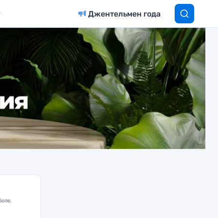
Джентельмен года
боле,