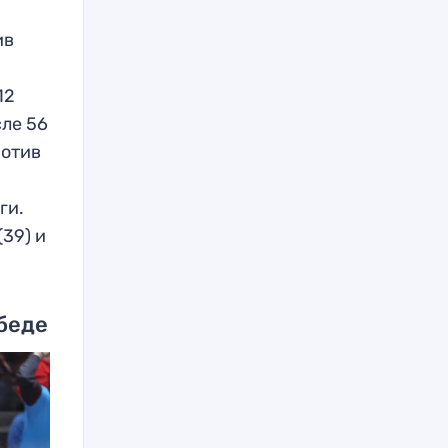
ив
12
сле 56
ротив
ги.
(39) и
беде