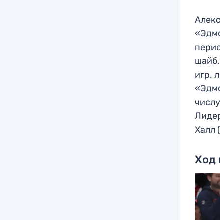
Алекс
«Эдмо
перио
шайб.
игр. 
«Эдмо
числу
Лидер
Халл (
Ход 