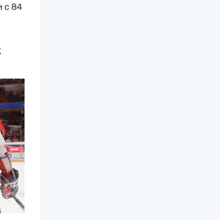
 с 84
к