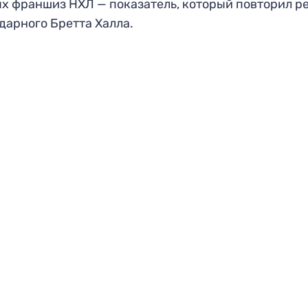
х франшиз НХЛ — показатель, который повторил р
дарного Бретта Халла.