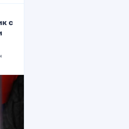
ик с
и
н