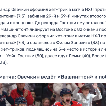
андр Овечкин оформил хет-трик в матче НХЛ прот
нтона» (7:3), забив на 29-й и 39-й минутах второго
да и в концовке. До рекорда Гретцки ему осталось 
 «Вашингтон» лидирует на Востоке с 82 очками по
лександр Овечкин оформил хет-трик в матче НХЛ п
нтона» (7:3) и сравнялся с Филом Эспозито (33) по
 хет-триков, поднявшись на 5-е место в истории ли
 — Уэйн Гретцки (50), далее идут Лемье (40), Босси 
33).
матча: Овечкин ведёт «Вашингтон» к по