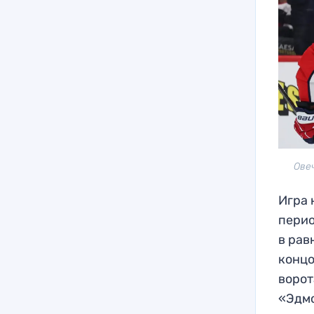
Ове
Игра 
перио
в рав
концо
ворот
«Эдмо