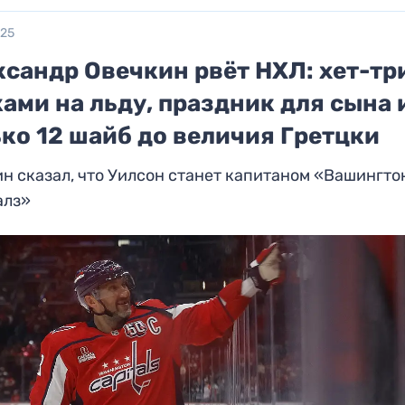
025
сандр Овечкин рвёт НХЛ: хет-тр
ами на льду, праздник для сына 
ко 12 шайб до величия Гретцки
н сказал, что Уилсон станет капитаном «Вашингто
алз»