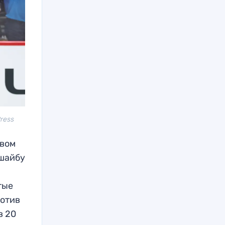
ress
рвом
 шайбу
тые
ротив
в 20