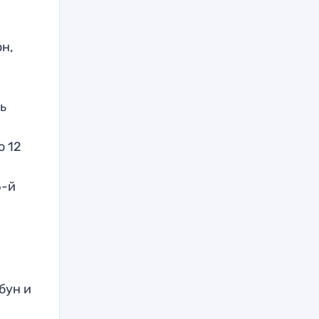
н,
ь
о 12
5-й
бун и