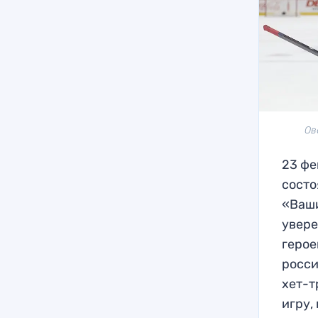
Ов
23 фе
состо
«Ваши
увере
герое
росс
хет-т
игру,