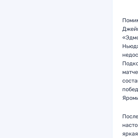
Помим
Джейк
«Эдмо
Ньюдж
недос
Подко
матче
соста
побед
Яроми
После
насто
яркая