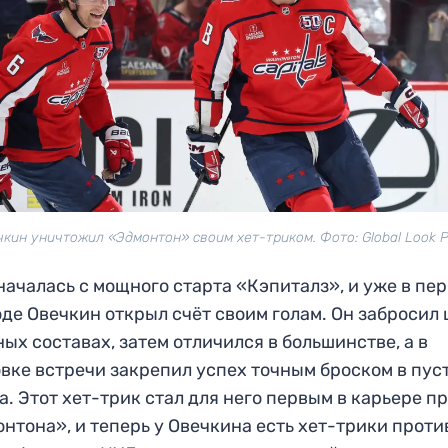
чкин уничтожил «Эдмонтон» своим хет-триком. Фото: Global Look P
началась с мощного старта «Кэпиталз», и уже в пе
де Овечкин открыл счёт своим голам. Он забросил
ных составах, затем отличился в большинстве, а в
вке встречи закрепил успех точным броском в пус
а. Этот хет-трик стал для него первым в карьере п
нтона», и теперь у Овечкина есть хет-трики проти