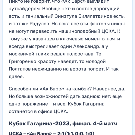
Никто не говорит, что «Ак Барс» выглядит
аутсайдером. Вообще нет: и состав дорогущий
есть, и гениальный Зинэтула Билялетдинов есть,
и тот же Радулов. Но пока все эти факторы никак
не могут перевесить машиноподобный ЦСКА. К
тому же у казанцев в ключевые моменты почти
всегда выстреливает один Александр, а у
москвичей таких решал полсостава. То
Григоренко красоту наведет, то молодой
Полтапов неожиданно на ворота попрет. И так
далее.
Способен ли «Ак Барс» на камбэк? Наверное, да.
Но больше возможностей дать заднюю нет: еще
одно поражение – и все, Кубок Гагарина
останется в офисе ЦСКА.
Кубок Гагарина-2023, финал. 4-й матч
ЦСКА – «Ак Барс» — 2:1 (1:1, 0:0, 1:0)