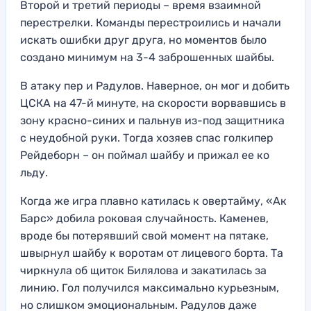
Второй и третий периоды – время взаимной
перестрелки. Команды перестроились и начали
искать ошибки друг друга, но моментов было
создано минимум на 3-4 заброшенных шайбы.
В атаку пер и Радулов. Наверное, он мог и добить
ЦСКА на 47-й минуте, на скорости ворвавшись в
зону красно-синих и пальнув из-под защитника
с неудобной руки. Тогда хозяев спас голкипер
Рейдеборн – он поймал шайбу и прижал ее ко
льду.
Когда же игра плавно катилась к овертайму, «Ак
Барс» добила роковая случайность. Каменев,
вроде бы потерявший свой момент на пятаке,
швырнул шайбу к воротам от лицевого борта. Та
чиркнула об щиток Билялова и закатилась за
линию. Гол получился максимально курьезным,
но слишком эмоциональным. Радулов даже