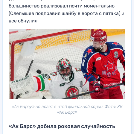
большинство реализовал почти моментально
(Слепышев подправил шайбу в ворота с пятака) и
все обнулил.
«Ак Барсу» не везет в этой финальной серии. Фото: ХК
«Ак Барс»
«Ак Барс» добила роковая случайность