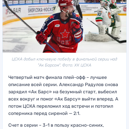
ЦСКА добыл ключевую победу в финальной серии над
"Ак Барсом". Фото: ХК ЦСКА
Четвертый матч финала плей-офф – лучшее
описание всей серии. Александр Радулов снова
зарядил «Ак Барс» на безумный старт, выбесил
всех вокруг и помог «Ак Барсу» выйти вперед. А
потом ЦСКА переломил ход встречи и потопил
соперника перед сиреной — 2:1.
Счет в серии – 3-1 в пользу красно-синих,