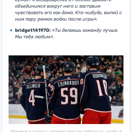
объединимся вокруг него и заставим
чувствовать его как дома. Кто-нибудь, выпей с
ним пару рюмок водки после игры».
bridget141970:
«Ты делаешь команду лучше.
Мы тебя любим».
Впервые в истории четверо россиян забросили шайбы в