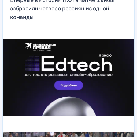
Впервые в истории НХЛ в матче шайбы
забросили четверо россиян из одной
команды