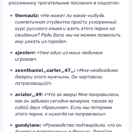
россиянину трогательные послания в соцсетях:
themautz:
«Не может ли какая-нибудь
симпатичная студентка пройти ускоренный
курс русского языка и взять этого парня на
свидание? Ради Бога, мы не можем позволить
ему уехать из города».
ajesterr:
«Уже один из моих любимых
игроков».
zeenthaniel_carter_47_:
«Мне необходимо
джерси этого мужчины. Он чертовски
потрясающий!».
aviator_49:
«Что за зверь! Мне понравилось,
как он забивал сегодня вечером, таская за
собой двух «брюинов». Если мы потеряем
этого парня, я никогда не поправлюсь».
gundylane:
«Руководство подтвердило, что он
думает о возвращении в Россию. Давайте