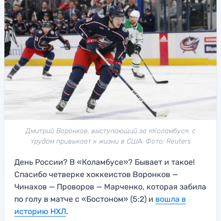
Дмитрий Воронков, выступающий за «Коламбус», с
трудом привыкает к жизни в США. Фото: Reuters
День России? В «Коламбусе»? Бывает и такое!
Спасибо четверке хоккеистов Воронков —
Чинахов — Проворов — Марченко, которая забила
по голу в матче с «Бостоном» (5:2) и
вошла в
историю НХЛ
.