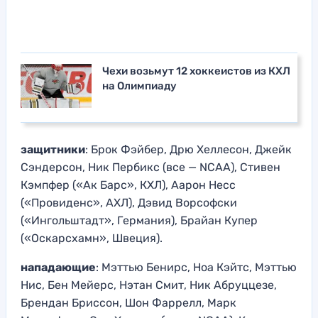
Чехи возьмут 12 хоккеистов из КХЛ
на Олимпиаду
защитники
: Брок Фэйбер, Дрю Хеллесон, Джейк
Сэндерсон, Ник Пербикс (все — NCAA), Стивен
Кэмпфер («Ак Барс», КХЛ), Аарон Несс
(«Провиденс», АХЛ), Дэвид Ворсофски
(«Ингольштадт», Германия), Брайан Купер
(«Оскарсхамн», Швеция).
нападающие
: Мэттью Бенирс, Ноа Кэйтс, Мэттью
Нис, Бен Мейерс, Нэтан Смит, Ник Абруццезе,
Брендан Бриссон, Шон Фаррелл, Марк