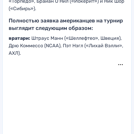
«Торпедо», Брайан О’Нил («Йокерит») и Ник Шор
(«Сибирь»).
Полностью заявка американцев на турнир
выглядит следующим образом:
вратари:
Штраус Манн («Шеллефтео», Швеция),
Дрю Коммессо (NCAA), Пэт Нэгл («Лихай Вэлли»,
АХЛ).