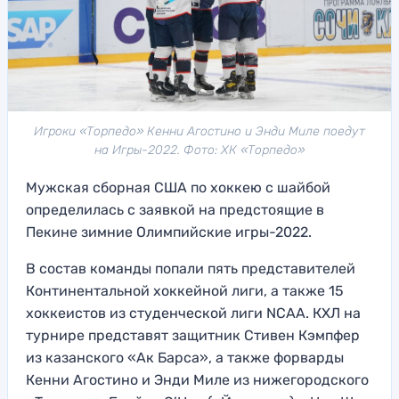
Игроки «Торпедо» Кенни Агостино и Энди Миле поедут
на Игры-2022. Фото: ХК «Торпедо»
Мужская сборная США по хоккею с шайбой
определилась с заявкой на предстоящие в
Пекине зимние Олимпийские игры-2022.
В состав команды попали пять представителей
Континентальной хоккейной лиги, а также 15
хоккеистов из студенческой лиги NCAA. КХЛ на
турнире представят защитник Стивен Кэмпфер
из казанского «Ак Барса», а также форварды
Кенни Агостино и Энди Миле из нижегородского