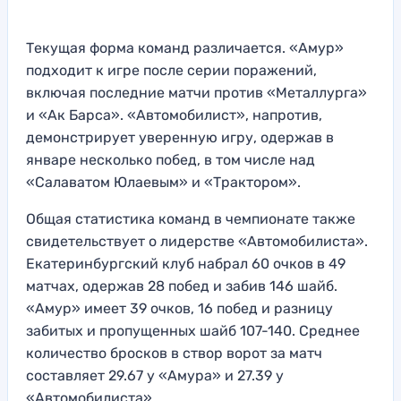
Текущая форма команд различается. «Амур»
подходит к игре после серии поражений,
включая последние матчи против «Металлурга»
и «Ак Барса». «Автомобилист», напротив,
демонстрирует уверенную игру, одержав в
январе несколько побед, в том числе над
«Салаватом Юлаевым» и «Трактором».
Общая статистика команд в чемпионате также
свидетельствует о лидерстве «Автомобилиста».
Екатеринбургский клуб набрал 60 очков в 49
матчах, одержав 28 побед и забив 146 шайб.
«Амур» имеет 39 очков, 16 побед и разницу
забитых и пропущенных шайб 107-140. Среднее
количество бросков в створ ворот за матч
составляет 29.67 у «Амура» и 27.39 у
«Автомобилиста».