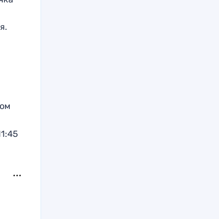
я.
мом
11:45