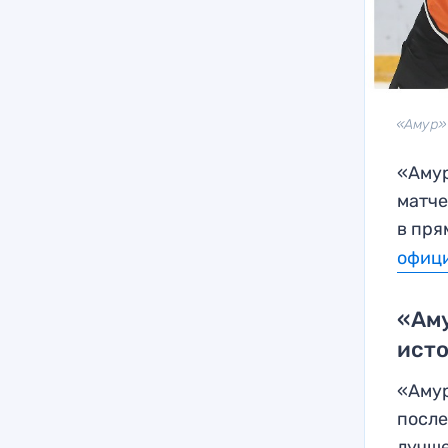
«Амур»
«Амур
матче
в пря
офици
«Аму
исто
«Амур
после
лучше