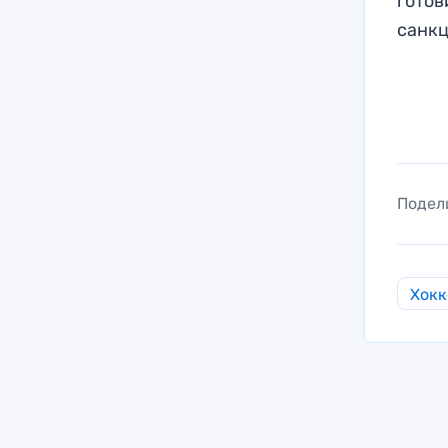
готов
санкц
Подел
Хокк