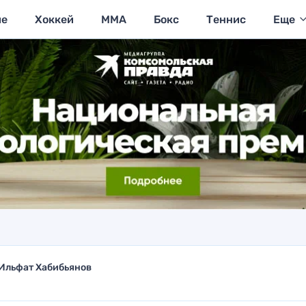
ие
Хоккей
MMA
Бокс
Теннис
Еще
Ильфат Хабибьянов