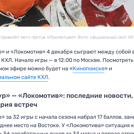
 проведет матч против «Локомотива». Фото: официальный сайт ХК
» и «Локомотив» 4 декабря сыграют между собой 
 КХЛ. Начало игры — в 12:00 по Москве. Посмотреть
мом эфире можно будет на «
Кинопоиске
» и
альном сайте КХЛ
.
р» — «Локомотив»: последние новости,
рия встреч
» за 32 игры с начала сезона набрал 17 баллов, за
днее место на Востоке. У «Локомотива» ситуация 
: 56 заработанных очков за 34 матча и первая стро