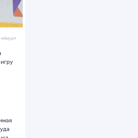
 «Амур»
в
 игру
нимая
куда
чка