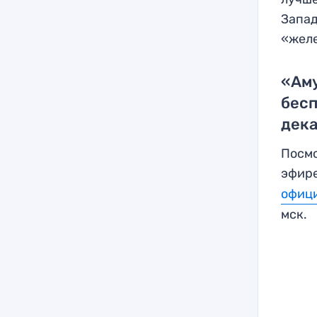
Запад
«желе
«Ам
бес
дека
Посмо
эфире
офици
мск.