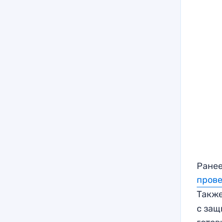
Ранее
пров
Также
с защ