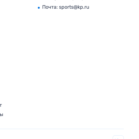
Почта:
sports@kp.ru
т
ры