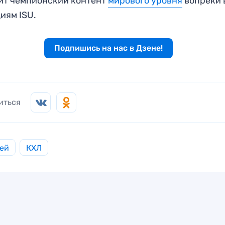
ит чемпионский контент
мирового уровня
вопреки 
иям ISU.
Подпишись на нас в Дзене!
иться
ей
КХЛ