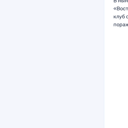
В нын
«Вост
клуб 
пораж