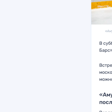
«Ам
В суб
Барс»
Встре
моско
можно
«Аму
пос