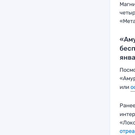
Магни
четыр
«Мета
«Аму
бесп
янва
Посмо
«Амур
или
о
Ранее
интер
«Локо
отреа