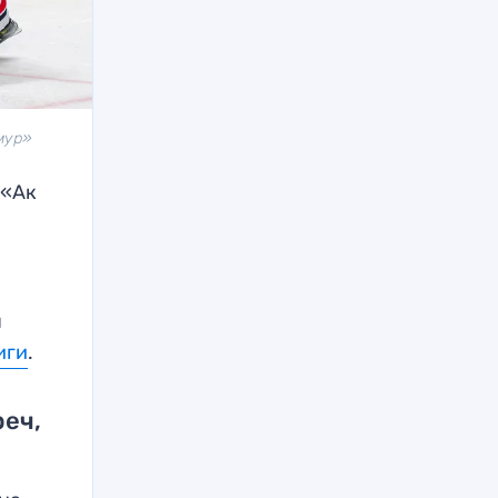
мур»
 «Ак
я
иги
.
реч,