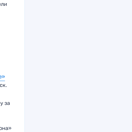
ели
е»
ск.
у за
она»