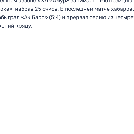
ешнем сезоне КХЛ «Амур» занимает 11-ю позицию 
оке», набрав 25 очков. В последнем матче хабаров
обыграл «Ак Барс» (5:4) и прервал серию из четыре
ений кряду.