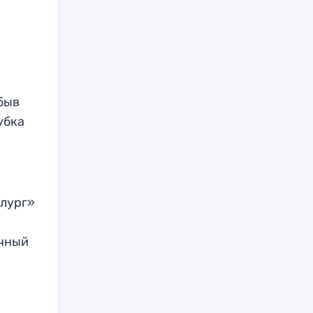
быв
убка
ллург»
очный