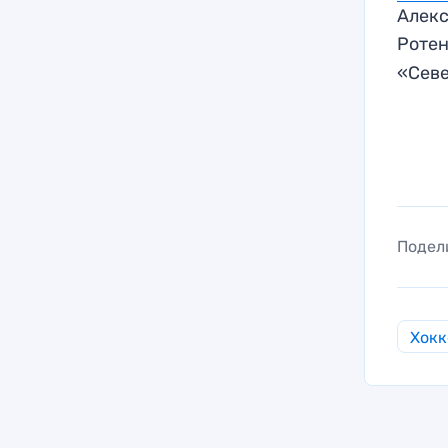
Алекс
Роте
«Севе
Подел
Хокк