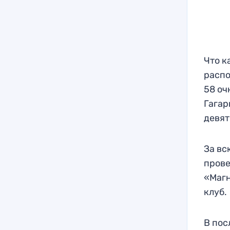
Что к
распо
58 оч
Гагар
девят
За вс
прове
«Магн
клуб.
В пос