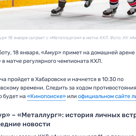
ур» 18 января сыграет с «Металлургом» в матче КХЛ. Фото: ХК «А
боту, 18 января, «Амур» примет на домашней арене
 в матче регулярного чемпионата КХЛ.
ча пройдет в Хабаровске и начнется в 10:30 по
вскому времени. Следить за ходом противостояни
 будет на
«Кинопоиске»
или
официальном сайте л
р» – «Металлург»: история личных вст
ледние новости