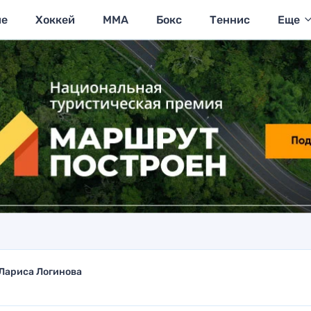
ие
Хоккей
MMA
Бокс
Теннис
Еще
Лариса Логинова