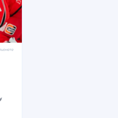
мпионата
у