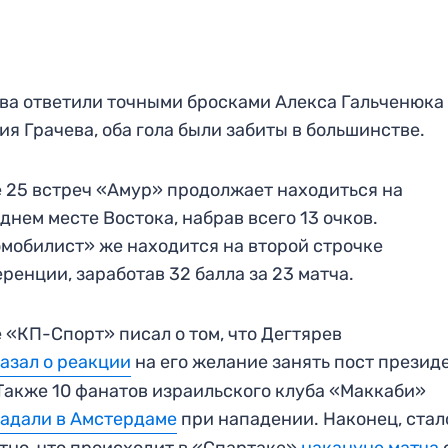
ва ответили точными бросками Алекса Гальченюка
ия Грачева, оба гола были забиты в большинстве.
 25 встреч «Амур» продолжает находиться на
днем месте Востока, набрав всего 13 очков.
мобилист» же находится на второй строчке
ренции, заработав 32 балла за 23 матча.
 «КП-Спорт» писал о том, что Дегтярев
азал о реакции
на его желание занять пост презид
Также 10 фанатов израильского клуба «Маккаби»
адали в Амстердаме
при нападении. Наконец, стал
тно, что происходит в «Спартаке»
накануне матча