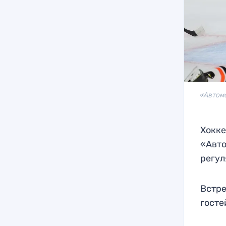
«Автомо
Хокке
«Авто
регул
Встре
госте