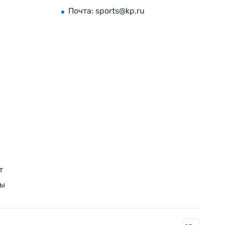
Почта:
sports@kp.ru
т
ры