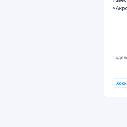
«Акр
Подел
Хокк