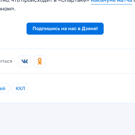
оном».
Подпишись на нас в Дзене!
иться
ей
КХЛ