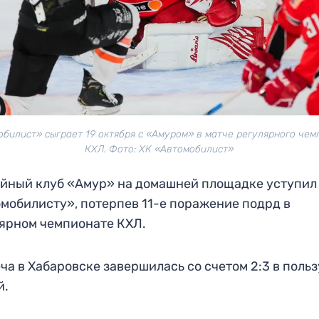
билист» сыграет 19 октября с «Амуром» в матче регулярного че
КХЛ. Фото: ХК «Автомобилист»
йный клуб «Амур» на домашней площадке уступил
мобилисту», потерпев 11-е поражение подрд в
ярном чемпионате КХЛ.
ча в Хабаровске завершилась со счетом 2:3 в польз
й.