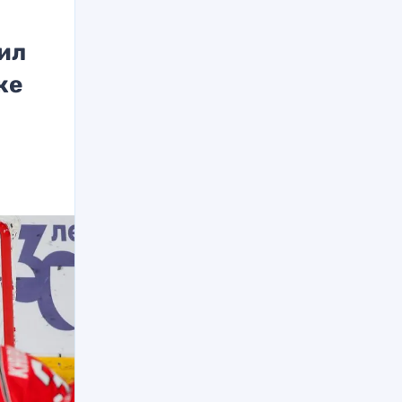
ил
же