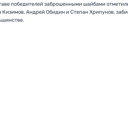
таве победителей заброшенными шайбами отметил
 Кизимов, Андрей Обидин и Степан Хрипунов, заб
ьшинстве.