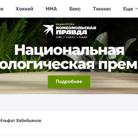
ие
Хоккей
MMA
Бокс
Теннис
Еще
Ильфат Хабибьянов