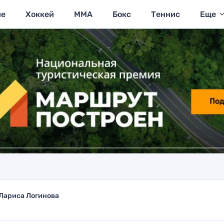
ие
Хоккей
MMA
Бокс
Теннис
Еще
Лариса Логинова