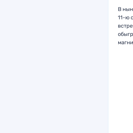
В нын
11-ю 
встре
обыгр
магни