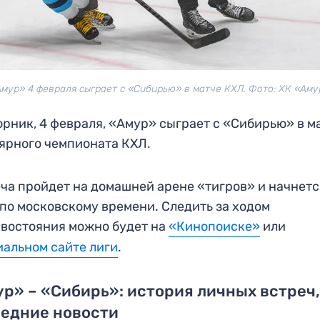
Амур» 4 февраля сыграет с «Сибирью» в матче КХЛ. Фото: ХК «Аму
орник, 4 февраля, «Амур» сыграет с «Сибирью» в м
ярного чемпионата КХЛ.
ча пройдет на домашней арене «тигров» и начнетс
 по московскому времени. Следить за ходом
востояния можно будет на
«Кинопоиске»
или
альном сайте лиги
.
р» – «Сибирь»: история личных встреч
ледние новости