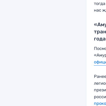
тогда
нас ж
«Аму
тра
года
Посмо
«Амур
офици
Ранее
легио
през
росси
прок