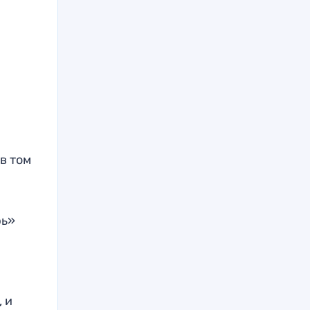
в том
рь»
 и