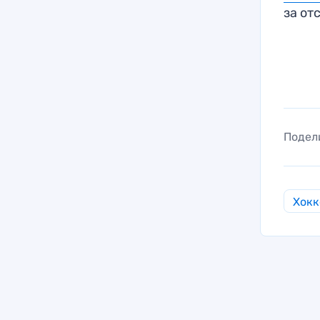
за от
Подел
Хокк