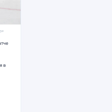
р»
атче
я в
,