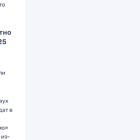
то
тно
25
ли
вух
дат в
мо»
 из-