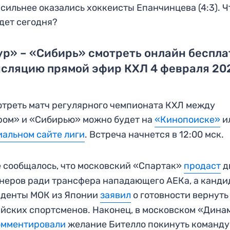
 сильнее оказались хоккеисты Епанчинцева (4:3). Ч
дет сегодня?
р» – «Сибирь» смотреть онлайн беспла
нсляцию прямой эфир КХЛ 4 февраля 20
треть матч регулярного чемпионата КХЛ между
ом» и «Сибирью» можно будет на
«Кинопоиске»
и
альном сайте лиги
. Встреча начнется в 12:00 мск.
 сообщалось, что московский «Спартак»
продаст
д
неров ради трансфера нападающего АЕКа, а канди
иденты МОК из Японии
заявил
о готовности вернуть
йских спортсменов. Наконец, в московском «Дина
омментировали
желание Бителло покинуть команду