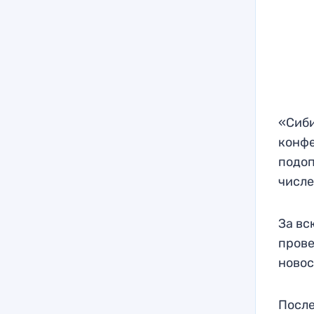
«Сиби
конфе
подоп
числе
За вс
прове
новос
После