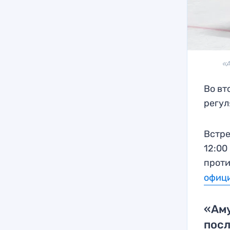
«
Во вт
регул
Встре
12:00
проти
офици
«Аму
пос