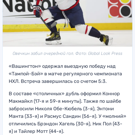
Овечкин забил очередной гол. Фото: Global Look Press
«Вашингтон» одержал выездную победу над
«Тампой-Бэй» в матче регулярного чемпионата
НХЛ. Встреча завершилась со счетом 5:3.
В составе «столичных» дубль оформил Коннор
Макмайкл (17-я и 59-я минуты). Также по шайбе
забросили Николя Обе-Кюбель (3-я), Энтони
Манта (33-я) и Расмус Сандин (56-я). У «молний»
отличились Брэндон Хагель (30-я), Ник Пол (43-
я) и Тайлер Мотт (44-я).