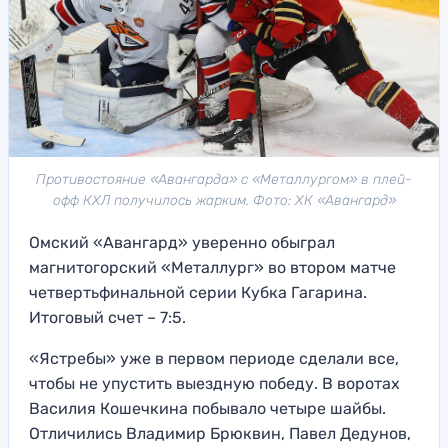
Противостояние «Авангарда» с «Металлургом» в плей-
офф КХЛ получилось жарким. Фото: ХК «Авангард»
Омский «Авангард» уверенно обыграл
магнитогорский «Металлург» во втором матче
четвертьфинальной серии Кубка Гагарина.
Итоговый счет – 7:5.
«Ястребы» уже в первом периоде сделали все,
чтобы не упустить выездную победу. В воротах
Василия Кошечкина побывало четыре шайбы.
Отличились Владимир Брюквин, Павел Дедунов,