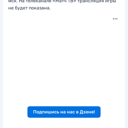
мск. На телеканале «Матч ТВ» трансляция игры
не будет показана.
Подпишись на нас в Дзене!