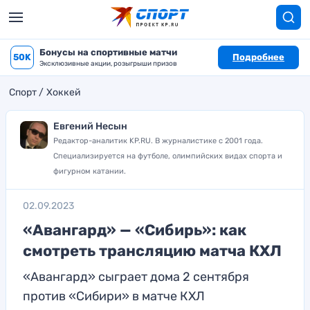
Бонусы на спортивные матчи
50K
Подробнее
Эксклюзивные акции, розыгрыши призов
Спорт
Хоккей
Евгений Несын
Редактор-аналитик KP.RU. В журналистике с 2001 года.
Специализируется на футболе, олимпийских видах спорта и
фигурном катании.
02.09.2023
«Авангард» — «Сибирь»: как
смотреть трансляцию матча КХЛ
«Авангард» сыграет дома 2 сентября
против «Сибири» в матче КХЛ