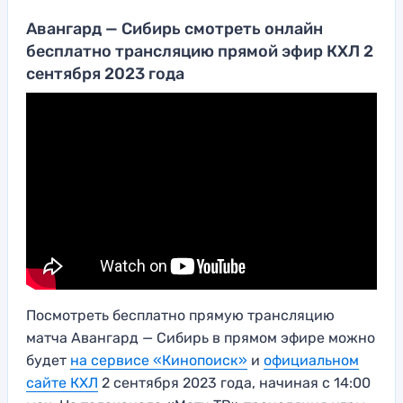
Авангард — Сибирь смотреть онлайн
бесплатно трансляцию прямой эфир КХЛ 2
сентября 2023 года
Посмотреть бесплатно прямую трансляцию
матча Авангард — Сибирь в прямом эфире можно
будет
на сервисе «Кинопоиск»
и
официальном
сайте КХЛ
2 сентября 2023 года, начиная с 14:00