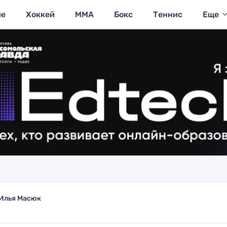
ие
Хоккей
MMA
Бокс
Теннис
Еще
Илья Масюк