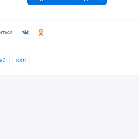
иться
ей
КХЛ