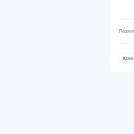
Подел
Хокк