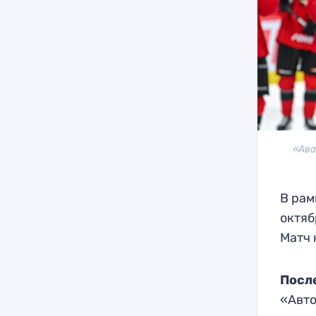
«Ава
В рам
октяб
Матч 
Посл
«Авто