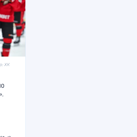
о: ХК
10
».