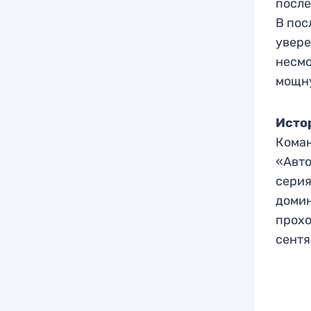
после
В пос
увере
несмо
мощну
Исто
Коман
«Авто
серия
домин
прохо
сентя