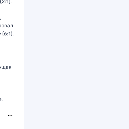
2:1).
,
ровал
(6:1).
кущая
а
е.