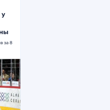
 у
ены
в за 8