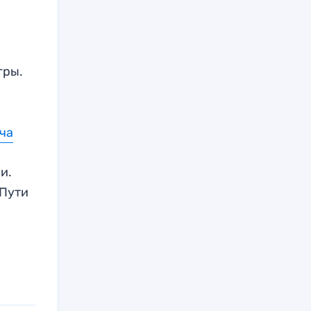
гры.
тча
и.
Пути