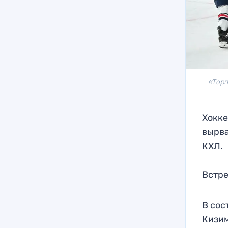
«Торп
Хокке
вырва
КХЛ.
Встре
В сос
Кизим