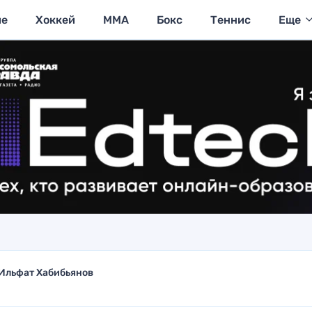
ие
Хоккей
MMA
Бокс
Теннис
Еще
Ильфат Хабибьянов