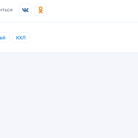
иться
ей
КХЛ