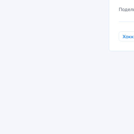
Подел
Хокк