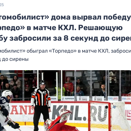
25
томобилист» дома вырвал победу
рпедо» в матче КХЛ. Решающую
у забросили за 8 секунд до сир
обилист» обыграл «Торпедо» в матче КХЛ, заброси
д до сирены