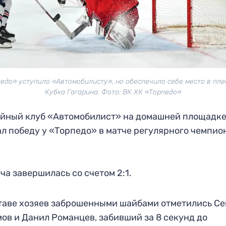
едо» уступило «Автомобилисту», но обеспечило себе место в пл
Кубка Гагарина. Фото: ВК ХК «Торпедо»
йный клуб «Автомобилист» на домашней площадк
л победу у «Торпедо» в матче регулярного чемпио
ча завершилась со счетом 2:1.
таве хозяев заброшенными шайбами отметились С
ов и Данил Романцев, забивший за 8 секунд до