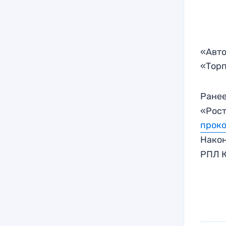
«Авто
«Торп
Ранее
«Рост
прок
Нако
РПЛ К