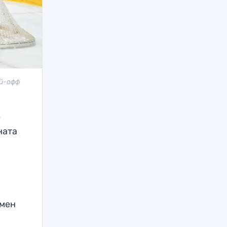
ей-офф
е
ната
емен