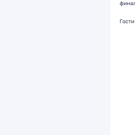
фина
Гости