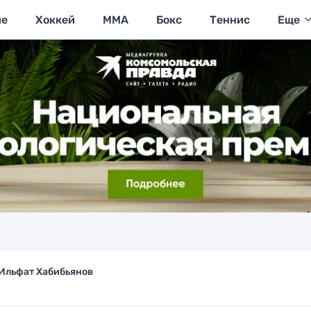
ие
Хоккей
MMA
Бокс
Теннис
Еще
Ильфат Хабибьянов