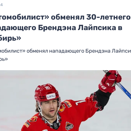
24
томобилист» обменял 30-летнего
адающего Брендэна Лайпсика в
бирь»
мобилист» обменял нападающего Брендэна Лайпси
рь»