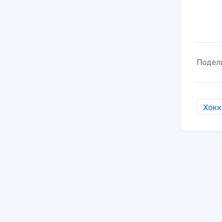
Подел
Хокк