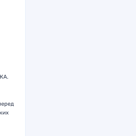
СКА.
перед
ких