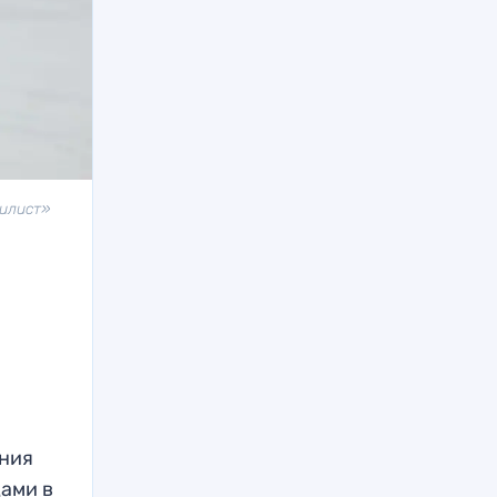
билист»
ения
дами в