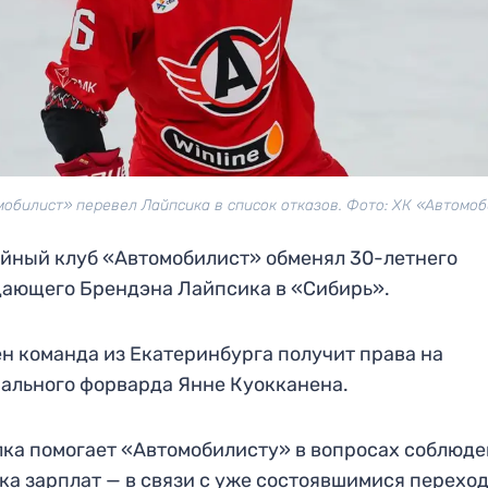
обилист» перевел Лайпсика в список отказов. Фото: ХК «Автомо
йный клуб «Автомобилист» обменял 30-летнего
ающего Брендэна Лайпсика в «Сибирь».
н команда из Екатеринбурга получит права на
ального форварда Янне Куокканена.
ка помогает «Автомобилисту» в вопросах соблюд
ка зарплат — в связи с уже состоявшимися перехо