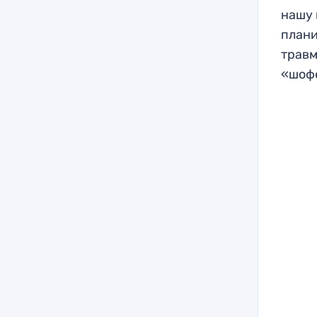
нашу 
плани
травм
«шоф