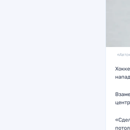
«Автом
Хокке
напад
Взаме
центр
«Сдел
потол