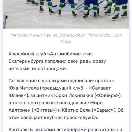
Метсола сменил Уфу на Екатеринбург. Фото: Global Look
Press
Хоккейный клуб «Автомобилист» из
Екатеринбурга пополнил свои ряды сразу
четырьмя иностранцами.
Соглашение с уральцами подписали: вратарь
Юха Метсола (предыдущий клуб — «Салават
Юлаев»), защитник Юрки Йокипакка («Сибирь»),
а также центральные нападающие Миро
Аалтонен («Витязь») и Кёртис Волк («Барыс»). Об
этом сообщает клубная пресс-служба.
Контракты со всеми легионерами рассчитаны на