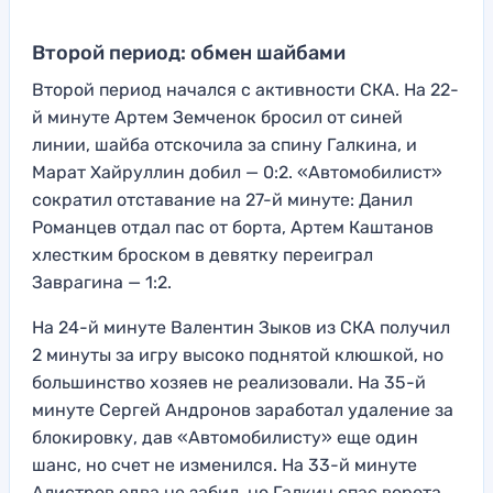
Второй период: обмен шайбами
Второй период начался с активности СКА. На 22-
й минуте Артем Земченок бросил от синей
линии, шайба отскочила за спину Галкина, и
Марат Хайруллин добил — 0:2. «Автомобилист»
сократил отставание на 27-й минуте: Данил
Романцев отдал пас от борта, Артем Каштанов
хлестким броском в девятку переиграл
Заврагина — 1:2.
На 24-й минуте Валентин Зыков из СКА получил
2 минуты за игру высоко поднятой клюшкой, но
большинство хозяев не реализовали. На 35-й
минуте Сергей Андронов заработал удаление за
блокировку, дав «Автомобилисту» еще один
шанс, но счет не изменился. На 33-й минуте
Алистров едва не забил, но Галкин спас ворота.