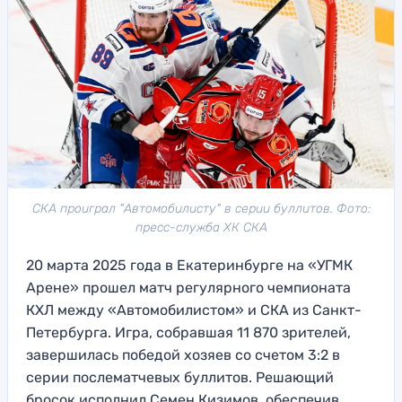
СКА проиграл "Автомобилисту" в серии буллитов. Фото:
пресс-служба ХК СКА
20 марта 2025 года в Екатеринбурге на «УГМК
Арене» прошел матч регулярного чемпионата
КХЛ между «Автомобилистом» и СКА из Санкт-
Петербурга. Игра, собравшая 11 870 зрителей,
завершилась победой хозяев со счетом 3:2 в
серии послематчевых буллитов. Решающий
бросок исполнил Семен Кизимов, обеспечив