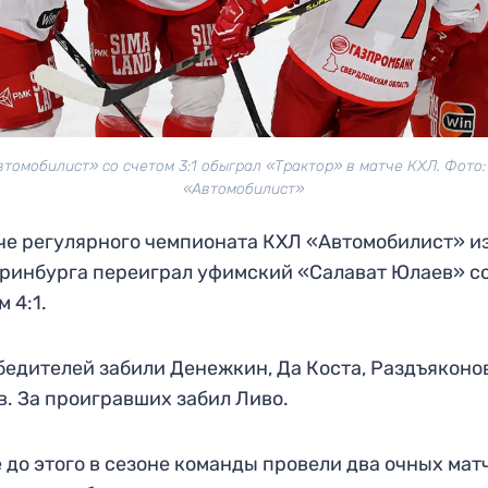
втомобилист» со счетом 3:1 обыграл «Трактор» в матче КХЛ. Фото:
«Автомобилист»
че регулярного чемпионата КХЛ «Автомобилист» и
ринбурга переиграл уфимский «Салават Юлаев» с
м 4:1.
бедителей забили Денежкин, Да Коста, Раздъяконо
. За проигравших забил Ливо.
 до этого в сезоне команды провели два очных мат