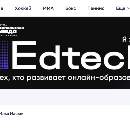
ие
Хоккей
MMA
Бокс
Теннис
Еще
Илья Масюк