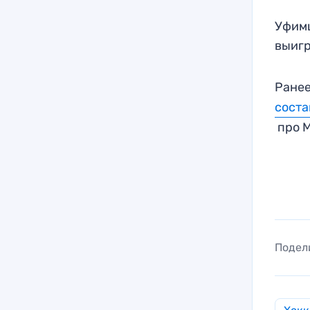
Уфимц
выигр
Ранее
соста
про М
Подел