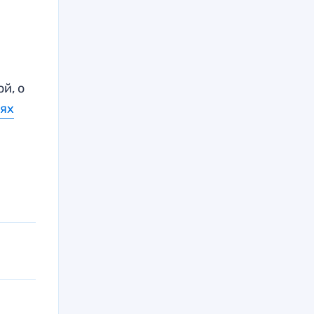
й, о
ях