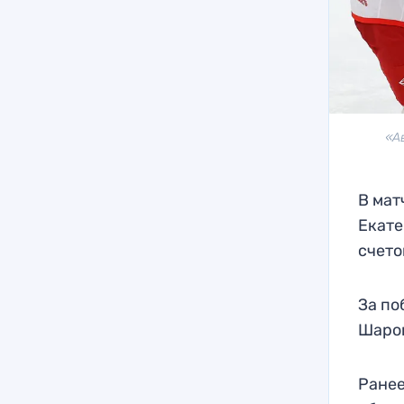
«А
В мат
Екате
счето
За по
Шаров
Ранее