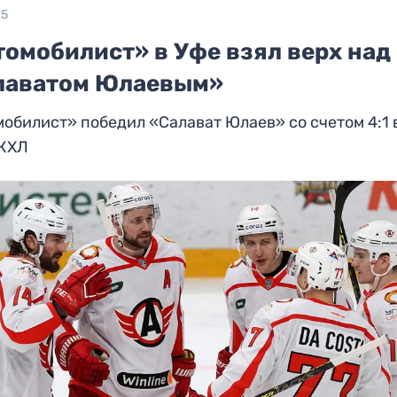
25
томобилист» в Уфе взял верх над
лаватом Юлаевым»
обилист» победил «Салават Юлаев» со счетом 4:1 
 КХЛ