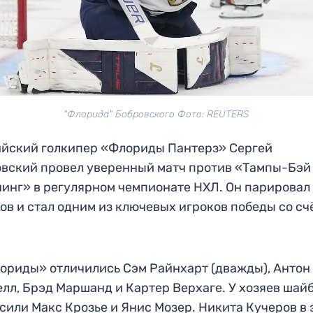
"Флорида" Бобровского Фото: REUTERS
йский голкипер «Флориды Пантерз» Сергей
вский провел уверенный матч против «Тампы-Бэй
инг» в регулярном чемпионате НХЛ. Он парировал
ов и стал одним из ключевых игроков победы со сч
ориды» отличились Сэм Райнхарт (дважды), Антон
лл, Брэд Маршанд и Картер Верхаге. У хозяев шай
сили Макс Крозье и Янис Мозер. Никита Кучеров в 