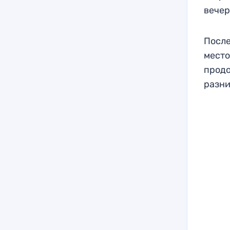
вечер
После
место
продо
разни