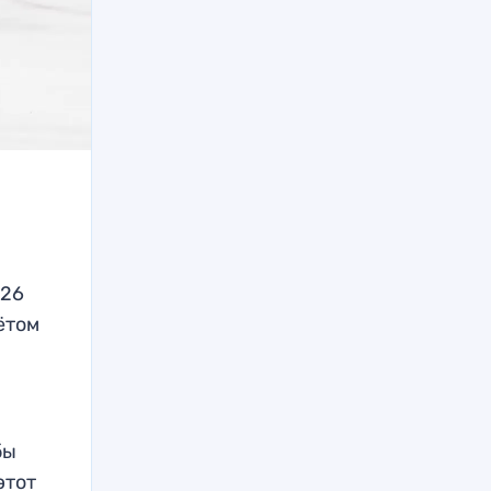
 26
ётом
бы
этот