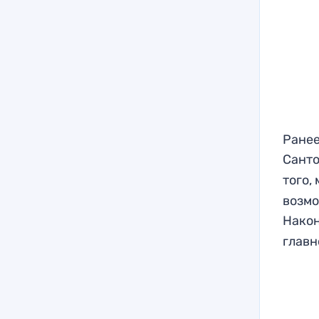
Ранее
Сант
того,
возмо
Нако
главн