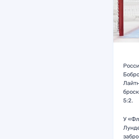
Росси
Бобро
Лайтн
броск
5:2.
У «Фл
Лунде
забро