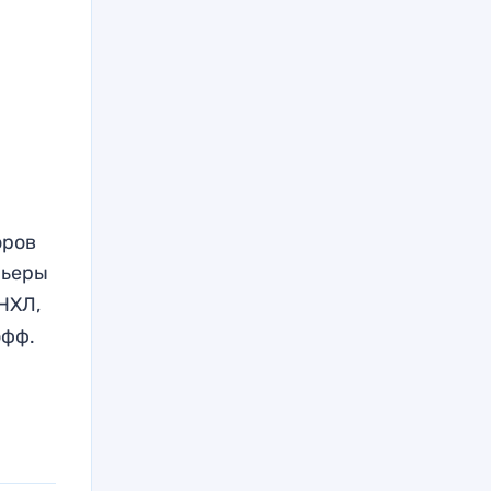
оров
рьеры
НХЛ,
офф.