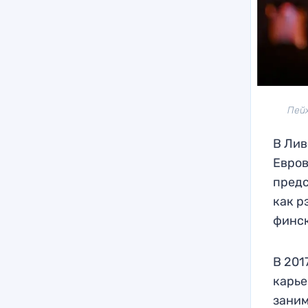
Пейх
В Лив
Евров
предс
как р
финск
В 201
карье
заним