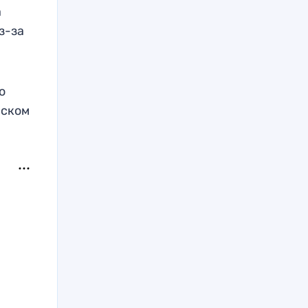
a
з-за
ю
йском