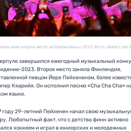
енен взял второе место на Евровидении-2023. Фото: Global Look 
ерпуле завершился ежегодный музыкальный конк
идение-2023. Второе место заняла Финляндия,
тавленной певцом Йере Пейхененом, более извес
эпер Кяарийя. Он исполнил песню «Cha Cha Cha» н
ом языке.
7 году 29-летний Пейхенен начал свою музыкальн
ру. Любопытный факт, что с детства финн активно
ался хоккеем и играл в юниорских и молодежных