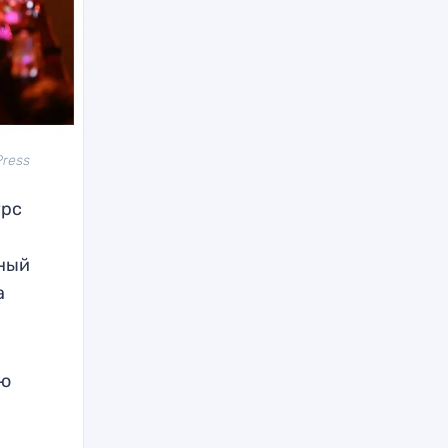
Press
урс
тный
а
ую