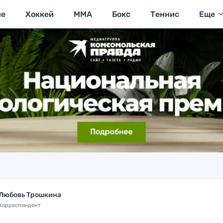
ие
Хоккей
MMA
Бокс
Теннис
Еще
Любовь Трошкина
Корреспондент