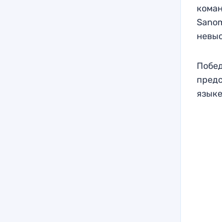
коман
Sanom
невыс
Побед
предс
языке