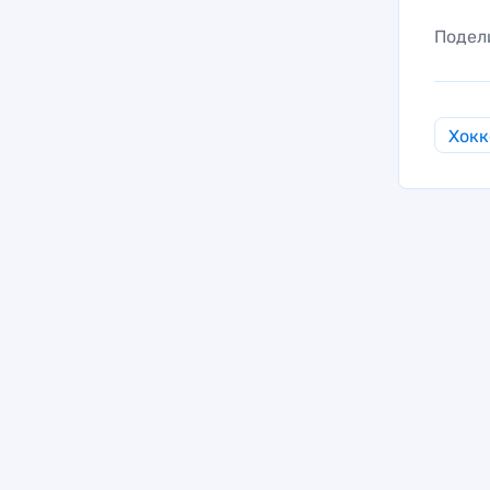
Подел
Хокк