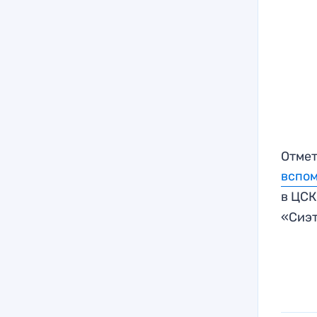
Отмет
вспом
в ЦСК
«Сиэ