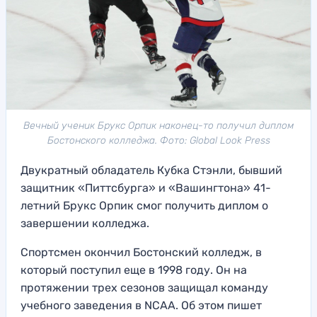
Вечный ученик Брукс Орпик наконец-то получил диплом
Бостонского колледжа. Фото: Global Look Press
Двукратный обладатель Кубка Стэнли, бывший
защитник «Питтсбурга» и «Вашингтона» 41-
летний Брукс Орпик смог получить диплом о
завершении колледжа.
Спортсмен окончил Бостонский колледж, в
который поступил еще в 1998 году. Он на
протяжении трех сезонов защищал команду
учебного заведения в NCAA. Об этом пишет