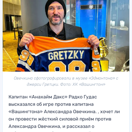
Овечкина сфотографировали в музее «Эдмонтона» с
джерси Гретцки. Фото: ХК «Вашингтон»
Капитан «Анахайм Дакс» Радко Гудас
высказался об игре против капитана
«Вашингтона» Александра Овечкина. , хочет ли
он провести жёсткий силовой приём против
Александра Овечкина, и рассказал о