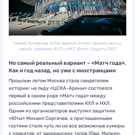
Новая питерская «СКА Арена» готова принять матчи
между игроками КХЛ и НХЛ. Фото: Соцсети КХЛ
Но самый реальный вариант – «Матч года».
Как и год назад, но уже с иностранцами
Прошлым летом Москва стала свидетелем
истории: на льду «ЦСКА-Арены» состоялся
первый в своем роде «Матч года» между
российскими представителями КХЛ и НХЛ.
Одним из организаторов выступил защитник
«Юты» Михаил Сергачев, а приглашенными
гостями стали чуть ли не все возможные кумиры
с плакатов: от заокеанских топов (Ови, Малкин,