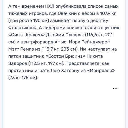
А тем временем НХЛ опубликовала список самых
тяжелых игроков, где Овечкин с весом в 107,9 кг
(при росте 190 см) замыкает первую десятку
«толстяков». А лидерами списка стали защитник
«Сиэтл Кракен» Джейми Олексяк (116,6 кг, 201
см) и центрфорвард «Нью-Йорк Рейнджерс»
Мэтт Ремпе из (115,7 кг, 203 см). Им наступает на
пятки защитник «Бостон Брюинз» Никита
Задоров (112,5 кг, 197 см). Представляете, как
против них играть Лею Хатсону из «Монреаля»
(73 кг,175 см).