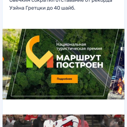
Овечкин сократил отставание от рекорда
Уэйна Гретцки до 40 шайб.