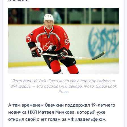
Легендарный Уэйн Гретцки за свою карьеру забросил
894 шайбы — это абсолютный рекорд. Фото: Global Look
Press
А тем временем Овечкин поддержал 19-летнего
новичка НХЛ Матвея Мичкова, который уже
открыл свой счет голам за «Филадельфию».