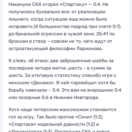
Накануне СКА сгорел «Спартаку» — 0:4. Не
получилось буквально все: от реализации
лишнего, когда ситуацию еще можно было
исправить (4 большинства подряд при счете 0:1),
до банальной агрессии в чужой зоне. 25:41 по
броскам в створ – совсем не то, чего ждут от
остроатакующей философии Ларионова.
К слову, об атаке: две заброшенные шайбы за
последние четыре матча, шесть – в сумме за
шесть. За итоговую статистику спасибо игре с
минским «Динамо». В ней «армейцы» хотя бы
борьбу навязали – 3:4. Это вам не вчерашние 0:4
или позорные 0:6 в Нижнем Новгороде.
Хотя чаще питерским максимумом становится
гол за игру. Так было против «Сочи» (1:2),
«Спартака» недельной давности (1:2) и
«Локомотива» (1:3). Последним СКА и вовсе