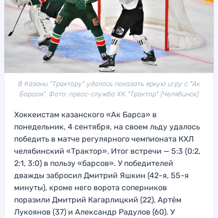
В Казани "Трактору" удалось показать яркую игру с "Ак
Барсом". Фото: пресс-служба ХК "Трактор" (Челябинск)
Хоккеистам казанского «Ак Барса» в
понедельник, 4 сентября, на своем льду удалось
победить в матче регулярного чемпионата КХЛ
челябинский «Трактор». Итог встречи — 5:3 (0:2,
2:1, 3:0) в пользу «барсов». У победителей
дважды забросил Дмитрий Яшкин (42-я, 55-я
минуты), кроме него ворота соперников
поразили Дмитрий Кагарлицкий (22), Артём
Лукоянов (37) и Александр Радулов (60). У