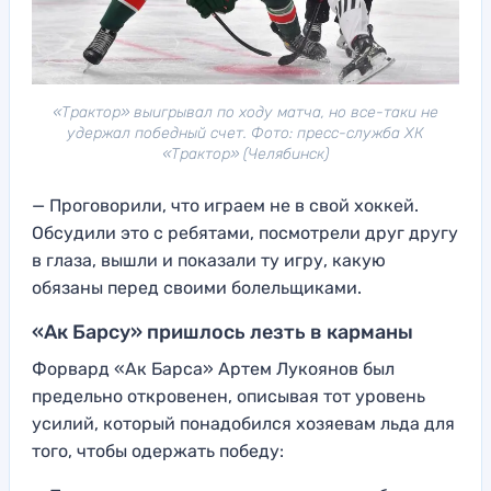
«Трактор» выигрывал по ходу матча, но все-таки не
удержал победный счет. Фото: пресс-служба ХК
«Трактор» (Челябинск)
— Проговорили, что играем не в свой хоккей.
Обсудили это с ребятами, посмотрели друг другу
в глаза, вышли и показали ту игру, какую
обязаны перед своими болельщиками.
«Ак Барсу» пришлось лезть в карманы
Форвард «Ак Барса» Артем Лукоянов был
предельно откровенен, описывая тот уровень
усилий, который понадобился хозяевам льда для
того, чтобы одержать победу: