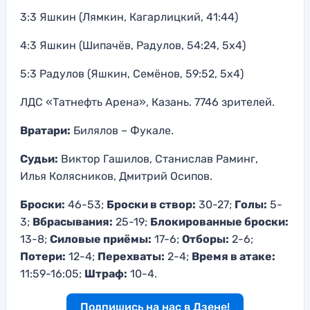
3:3 Яшкин (Лямкин, Кагарлицкий, 41:44)
4:3 Яшкин (Шипачёв, Радулов, 54:24, 5х4)
5:3 Радулов (Яшкин, Семёнов, 59:52, 5х4)
ЛДС «Татнефть Арена», Казань. 7746 зрителей.
Вратари:
Билялов – Фукале.
Судьи:
Виктор Гашилов, Станислав Раминг,
Илья Колясников, Дмитрий Осипов.
Броски:
46-53;
Броски в створ:
30-27;
Голы:
5-
3;
Вбрасывания:
25-19;
Блокированные броски:
13-8;
Силовые приёмы:
17-6;
Отборы:
2-6;
Потери:
12-4;
Перехваты:
2-4;
Время в атаке:
11:59-16:05;
Штраф:
10-4.
Подпишись на нас в Дзене!