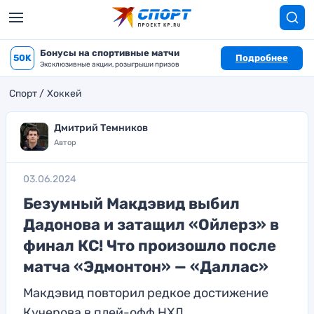
Бонусы на спортивные матчи
50K
Подробнее
Эксклюзивные акции, розыгрыши призов
Спорт
Хоккей
Дмитрий Темников
Автор
03.06.2024
Безумный Макдэвид выбил
Дадонова и затащил «Ойлерз» в
финал КС! Что произошло после
матча «Эдмонтон» — «Даллас»
Макдэвид повторил редкое достижение
Кучерова в плей-офф НХЛ