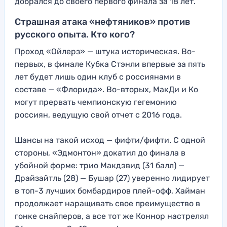
добрался до своего первого финала за 18 лет.
Страшная атака «нефтяников» против
русского опыта. Кто кого?
Проход «Ойлерз» — штука историческая. Во-
первых, в финале Кубка Стэнли впервые за пять
лет будет лишь один клуб с россиянами в
составе — «Флорида». Во-вторых, МакДи и Ко
могут прервать чемпионскую гегемонию
россиян, ведущую свой отчет с 2016 года.
Шансы на такой исход — фифти/фифти. С одной
стороны, «Эдмонтон» докатил до финала в
убойной форме: трио Макдэвид (31 балл) —
Драйзайтль (28) — Бушар (27) уверенно лидирует
в топ-3 лучших бомбардиров плей-офф, Хайман
продолжает наращивать свое преимущество в
гонке снайперов, а все тот же Коннор настрелял