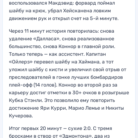
воспользовался Макдэвид: форвард поймал
шайбу на крюк, убрал Хейсканена ловким
движением рук и открыл счет на 5-й минуте.
Через 11 минут история повторилась: снова
удаление «Далласа», снова реализованное
большинство, снова Коннор в главной роли.
Только теперь — как ассистент. Капитан
«Ойлерз» перевел шайбу на Хаймана, а тот
уложил шайбу с кисти и увеличил свой отрыв от
преследователей в гонке лучших бомбардиров
плей-офф (14 голов). Коннор во второй раз за
карьеру достиг отметки в 30+ очков в розыгрыше
Кубка Стэнли. Это позволило ему повторить
достижение Яри Курри, Марио Лемье и Никиты
Кучерова.
Итог первых 20 минут — сухие 2:0. С тремя
бросками в створ от «Эдмонтона», два из