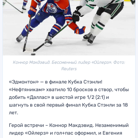
Коннор Макдэвид. Бессменный лидер «Ойлерз». Фото:
Reuters
«Эдмонтон» — в финале Кубка Стэнли!
«Нефтяникам» хватило 10 бросков в створ, чтобы
добить «Даллас» в шестой игре 1/2 (2:1) и
шагнуть в свой первый финал Кубка Стэнли за 18
лет.
Герой встречи – Коннор Макдэвид. Незаменимый
лидер «Ойлерз» и гол+пас оформил, и Евгения