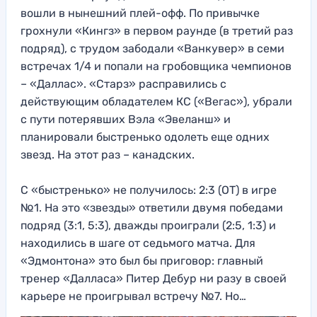
вошли в нынешний плей-офф. По привычке
грохнули «Кингз» в первом раунде (в третий раз
подряд), с трудом забодали «Ванкувер» в семи
встречах 1/4 и попали на гробовщика чемпионов
– «Даллас». «Старз» расправились с
действующим обладателем КС («Вегас»), убрали
с пути потерявших Вэла «Эвеланш» и
планировали быстренько одолеть еще одних
звезд. На этот раз – канадских.
С «быстренько» не получилось: 2:3 (ОТ) в игре
№1. На это «звезды» ответили двумя победами
подряд (3:1, 5:3), дважды проиграли (2:5, 1:3) и
находились в шаге от седьмого матча. Для
«Эдмонтона» это был бы приговор: главный
тренер «Далласа» Питер Дебур ни разу в своей
карьере не проигрывал встречу №7. Но…