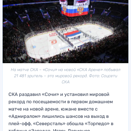
На матче СКА – «Сочи» на новой «СКА Арене» побывал
21 481 зритель – это мировой рекорд. Фото: Соцсети
СКА
СКА раздавил «Сочи» и установил мировой
рекорд по посещаемости в первом домашнем
матче на новой арене, южане вместе с
«Адмиралом» лишились шансов на выход в
плей-офф, «Северсталь» обошла «Торпедо» в
таблице «Запада», Игорь Ларионов