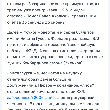
втором разбазарила все свое преимущество, а в
третьем уже проигрывала — 2:3. И чудом
спаслась! Помог Павел Акользин, сравнявший
счет за 33 секунды до сирены.
Далее — «сухой» овертайм и серия буллитов
имени Никиты Гусева. Форвард реализовал 3/3
попыток и добыл для москвичей сложнейшую
победу — 4:3 (Б). А еще он отметился очередным
ассистом с игры, упрочив свое лидерство в гонке
лучших бомбардиров сезона (79 очков).
«Металлург» же, несмотря на неудачу,
отметился сразу двумя большими
достижениями. Первое — командное: «лисы»
стали седьмой командой в истории КХЛ,
забросившей 200+ шайб
за один регулярный
чемпионат. Второе — индивидуальное: форвард
Данила Юров набрал свой 47-й результативный