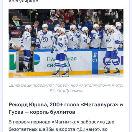
«регулярку».
Динамовцы празднуют победу над «Металлургом». Фото:
ВК ХК «Динамо»
Рекорд Юрова, 200+ голов «Металлурга» и
Гусев — король буллитов
В первом периоде «Магнитка» забросила две
безответных шайбы в ворота «Динамо», во