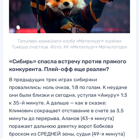
Талисман хоккейного клуба «Металлург» лисёнок
Тимоша счастлив. Фото: ХК «Металлург» Магнитогорск
«Сибирь» спасла встречу против прямого
конкурента. Плей-офф еще реален?
В предыдущих трех играх сибиряки
провалились: ноль очков, 1:8 по голам. К неудаче
они были близки и сегодня, уступая «Амуру» 1:3
к 35-й минуте. А дальше — как в сказке:
Климович сокращает отставание в счете за 3,5
минуты до перерыва, Аланов (43-я минута)
поражает дальнюю девятку ворот Бобкова
броском из СРЕДНЕЙ зоны, судьи (49-я минута)