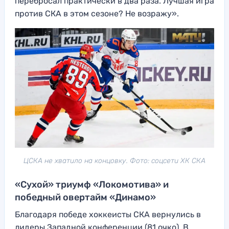
перебросал практически в два раза. Лучшая игра
против СКА в этом сезоне? Не возражу».
ЦСКА не хватило на концовку. Фото: соцсети ХК СКА
«Сухой» триумф «Локомотива» и
победный овертайм «Динамо»
Благодаря победе хоккеисты СКА вернулись в
лидеры Западной конференции (81 очко). В