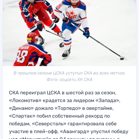
В прошлом сезоне ЦСКА уступил СКА во всех матчах.
Фото: соцсети ХК СКА
СКА переиграл ЦСКА в шестой раз за сезон,
«Локомотив» крадется за лидером «Запада»,
«Динамо» дожало «Торпедо» в овертайме,
«Спартак» побил собственный рекорд по
победам, «Северсталь» гарантировала себе
участие в плей-офф, «Авангард» упустил победу